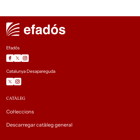
Efadós
Catalunya Desapareguda
CATÀLEG
Col·leccions
Descarregar catàleg general