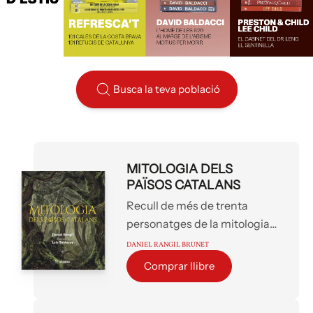
Busca la teva població
MITOLOGIA DELS
PAÏSOS CATALANS
Recull de més de trenta
personatges de la mitologia
catalana i n’esbrina els
DANIEL RANGIL BRUNET
orígens remots, els
Comprar llibre
significats profunds i la
vinculació amb altres