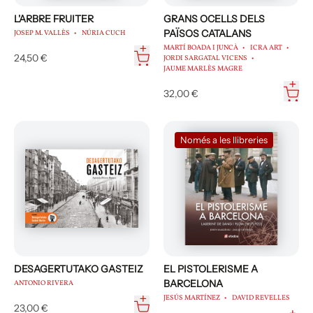
L'ARBRE FRUITER
GRANS OCELLS DELS
PAÏSOS CATALANS
JOSEP M. VALLÈS
NÚRIA CUCH
MARTÍ BOADA I JUNCÀ
ICRA ART
24,50 €
JORDI SARGATAL VICENS
JAUME MARLÈS MAGRE
32,00 €
Només a les llibreries
DESAGERTUTAKO GASTEIZ
EL PISTOLERISME A
BARCELONA
ANTONIO RIVERA
JESÚS MARTÍNEZ
DAVID REVELLES
23,00 €