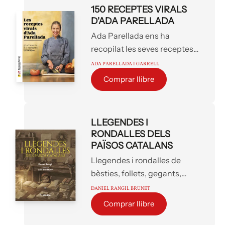
mitologies d’arreu del món.
150 RECEPTES VIRALS
D'ADA PARELLADA
Ada Parellada ens ha
recopilat les seves receptes
«virals» en un sol llibre. Tot
ADA PARELLADA I GARRELL
allò que busques quan mires
Comprar llibre
la nevera i penses: «i ara què
cuino?» Cada capítol parteix
d’un aliment concret –una
LLEGENDES I
albergínia, un moniato, unes
RONDALLES DELS
mongetes, una peça de peix
PAÏSOS CATALANS
o una fruita ben corrent– i el
Llegendes i rondalles de
transforma en tres plats
bèsties, follets, gegants,
diferents.
tresors, dones encantades,
DANIEL RANGIL BRUNET
bruixes, dimonis, i moltes
Comprar llibre
altres, constitueixen un