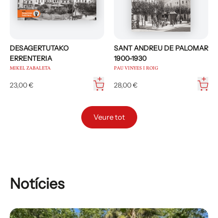
DESAGERTUTAKO
SANT ANDREU DE PALOMAR
ERRENTERIA
1900-1930
MIKEL ZABALETA
PAU VINYES I ROIG
23,00 €
28,00 €
Veure tot
Notícies