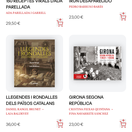
150 RECEPTES VIRALS D'ADA
IRÚN DESAPARECIDO
PARELLADA
PEDRO BARRUSO BARÉS
ADA PARELLADA I GARRELL
23,00 €
29,50 €
LLEGENDES I RONDALLES
GIRONA SEGONA
DELS PAÏSOS CATALANS
REPÚBLICA
DANIEL RANGIL BRUNET
CRISTINA FEIXAS QUINTANA
LAIA BALDEVEY
FINA NAVARRETE SÁNCHEZ
36,00 €
23,00 €