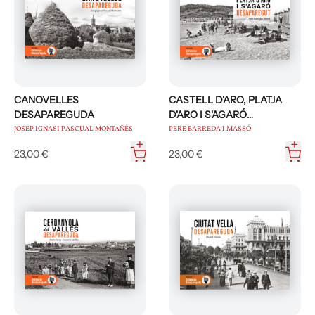
CANOVELLES
CASTELL D'ARO, PLATJA
DESAPAREGUDA
D'ARO I S'AGARÓ
DESPAREGUT
JOSEP IGNASI PASCUAL MONTAÑÉS
PERE BARREDA I MASSÓ
23,00 €
23,00 €