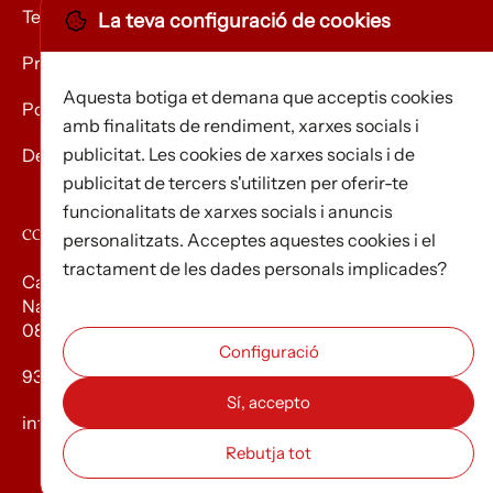
Termes i condicions
La teva configuració de cookies
Privacitat
Aquesta botiga et demana que acceptis cookies
Política de Cookies
amb finalitats de rendiment, xarxes socials i
publicitat. Les cookies de xarxes socials i de
Devolució de mercaderies
publicitat de tercers s'utilitzen per oferir-te
funcionalitats de xarxes socials i anuncis
CONTACTE
personalitzats. Acceptes aquestes cookies i el
tractament de les dades personals implicades?
Carrer d’Edison, 3
Nau A. Polígon industrial Les Torrenteres
08754 El Papiol
93 673 12 12
info@efados.cat