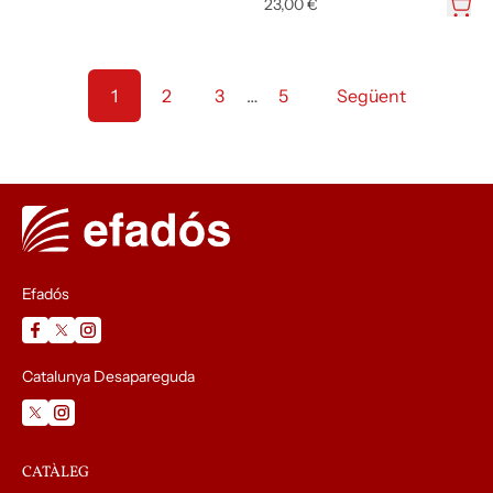
23,00 €
1
2
3
…
5
Següent
Efadós
Catalunya Desapareguda
CATÀLEG