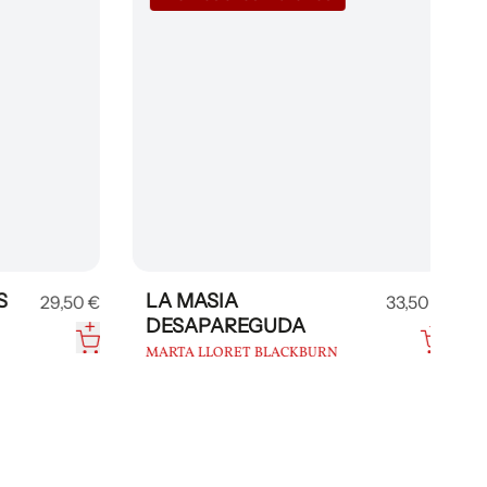
LA MASIA
L
29,50 €
33,50 €
DESAPAREGUDA
J
MARTA LLORET BLACKBURN