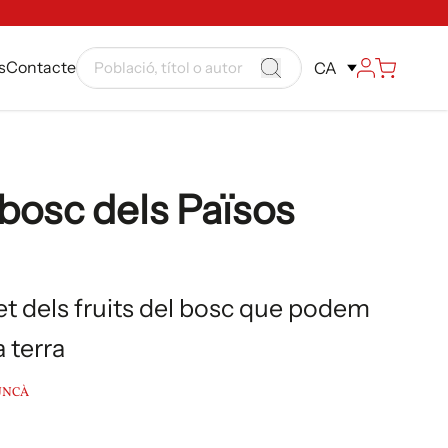
s
Contacte
CA
 bosc dels Països
et dels fruits del bosc que podem
a terra
UNCÀ