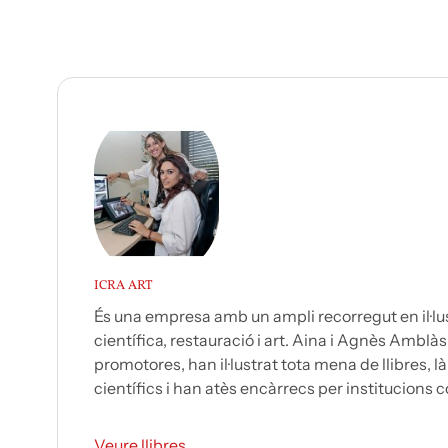
ICRA ART
És una empresa amb un ampli recorregut en il·lu
científica, restauració i art. Aina i Agnès Amblàs
promotores, han il·lustrat tota mena de llibres, là
científics i han atès encàrrecs per institucions c
Veure llibres