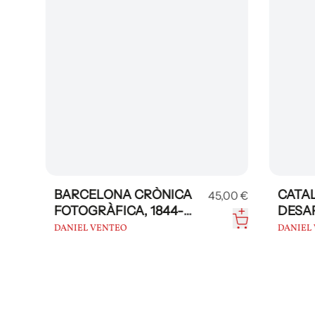
BARCELONA CRÒNICA
CATAL
0 €
45,00 €
FOTOGRÀFICA, 1844-
DESAP
1986
DANIEL VENTEO
DANIEL V