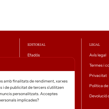
EDITORIAL
LEGAL
Efadós
Avís legal
g general
Contacte
Termes i c
Distribuïdores
Privacitat
s amb finalitats de rendiment, xarxes
Notícies
Política d
s i de publicitat de tercers s'utilitzen
i anuncis personalitzats. Acceptes
Devolució 
 personals implicades?