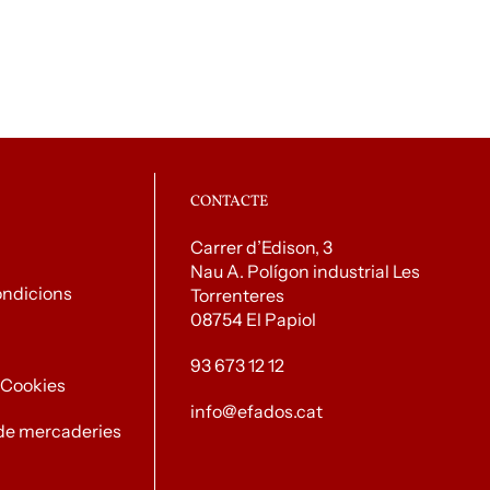
CONTACTE
Carrer d’Edison, 3
Nau A. Polígon industrial Les
ondicions
Torrenteres
08754 El Papiol
93 673 12 12
e Cookies
info@efados.cat
de mercaderies