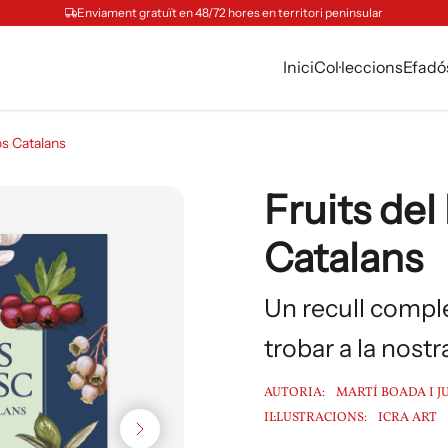
Enviament gratuït en 48/72 hores en territori peninsular
Inici
Col·leccions
Efadó
os Catalans
Fruits del
Catalans
Un recull compl
trobar a la nostr
AUTORIA:
MARTÍ BOADA I J
IL·LUSTRACIONS:
ICRA ART