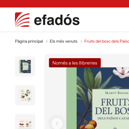
Pàgina principal
Els més venuts
Fruits del bosc dels Païs
Només a les llibreries