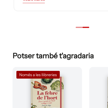
Potser també t'agradaria
Només a les llibreries