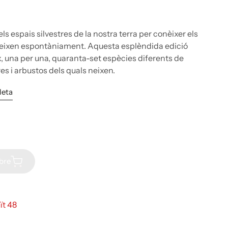
els espais silvestres de la nostra terra per conèixer els
 creixen espontàniament. Aquesta esplèndida edició
x, una per una, quaranta-set espècies diferents de
bres i arbustos dels quals neixen.
leta
ibre
ït 48