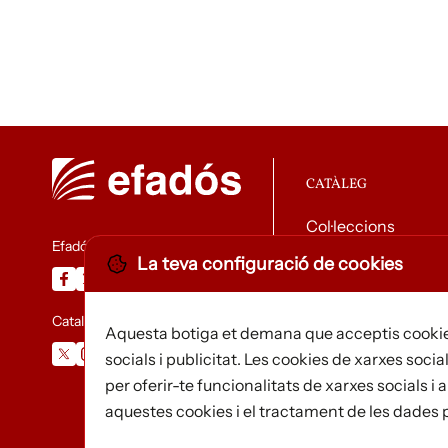
CATÀLEG
Col·leccions
Efadós
La teva configuració de cookies
Descarregar catàle
Catalunya Desapareguda
Aquesta botiga et demana que acceptis cookie
socials i publicitat. Les cookies de xarxes social
per oferir-te funcionalitats de xarxes socials 
aquestes cookies i el tractament de les dades