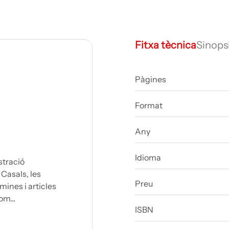
Fitxa tècnica
Sinops
Pàgines
Format
Any
Idioma
stració
 Casals, les
Preu
mines i articles
om...
ISBN