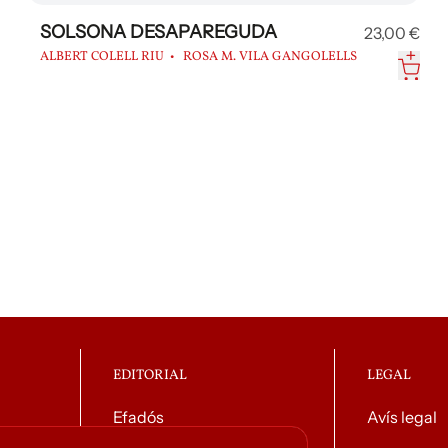
SOLSONA DESAPAREGUDA
23,00 €
ALBERT COLELL RIU
ROSA M. VILA GANGOLELLS
EDITORIAL
LEGAL
Efadós
Avís legal