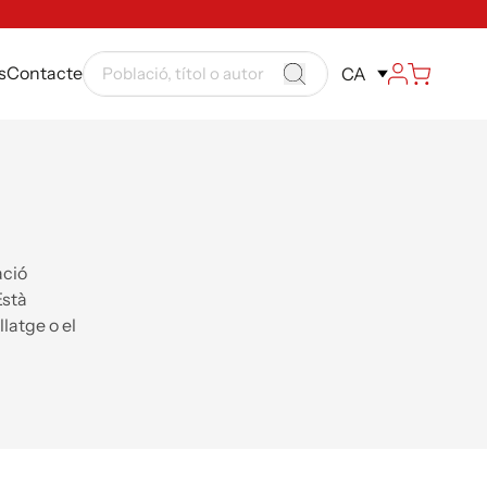
s
Contacte
CA
ació
Està
llatge o el