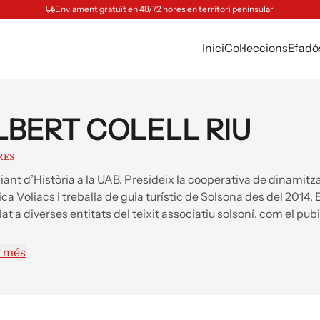
Enviament gratuït en 48/72 hores en territori peninsular
Inici
Col·leccions
Efadó
LBERT COLELL RIU
RES
iant d’Història a la UAB. Presideix la cooperativa de dinamitz
tica Voliacs i treballa de guia turístic de Solsona des del 2014. 
at a diverses entitats del teixit associatiu solsoní, com el pubi
lsona.
r més