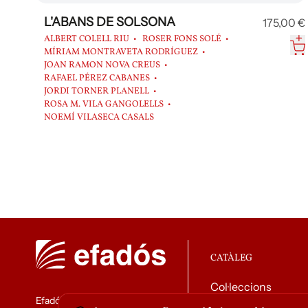
L'ABANS DE SOLSONA
175,00 €
ALBERT COLELL RIU
ROSER FONS SOLÉ
MÍRIAM MONTRAVETA RODRÍGUEZ
JOAN RAMON NOVA CREUS
RAFAEL PÉREZ CABANES
JORDI TORNER PLANELL
ROSA M. VILA GANGOLELLS
NOEMÍ VILASECA CASALS
CATÀLEG
Col·leccions
Efadós