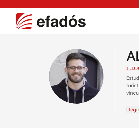
A
2 LLIB
Estud
turís
vincul
CF So
Llegi