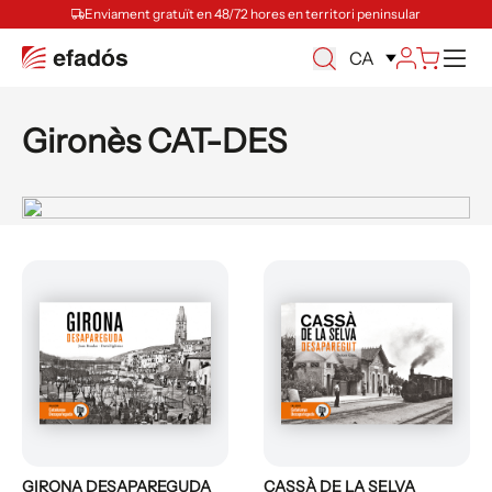
Enviament gratuït en 48/72 hores en territori peninsular
Ca
CA
Gironès CAT-DES
GIRONA DESAPAREGUDA
CASSÀ DE LA SELVA