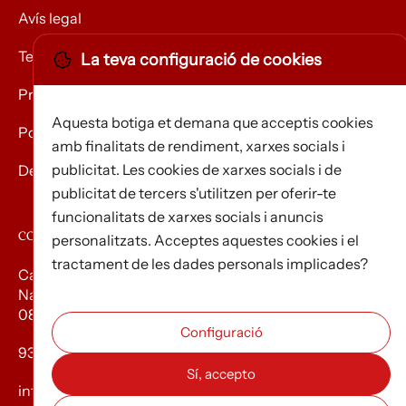
Avís legal
Termes i condicions
La teva configuració de cookies
Privacitat
Aquesta botiga et demana que acceptis cookies
Política de Cookies
amb finalitats de rendiment, xarxes socials i
publicitat. Les cookies de xarxes socials i de
Devolució de mercaderies
publicitat de tercers s'utilitzen per oferir-te
funcionalitats de xarxes socials i anuncis
CONTACTE
personalitzats. Acceptes aquestes cookies i el
tractament de les dades personals implicades?
Carrer d’Edison, 3
Nau A. Polígon industrial Les Torrenteres
08754 El Papiol
93 673 12 12
info@efados.cat