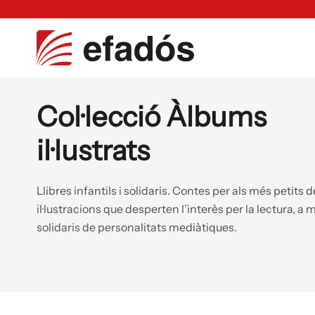
Col·lecció Àlbums
il·lustrats
Llibres infantils i solidaris. Contes per als més petits 
il·lustracions que desperten l’interès per la lectura, a 
solidaris de personalitats mediàtiques.