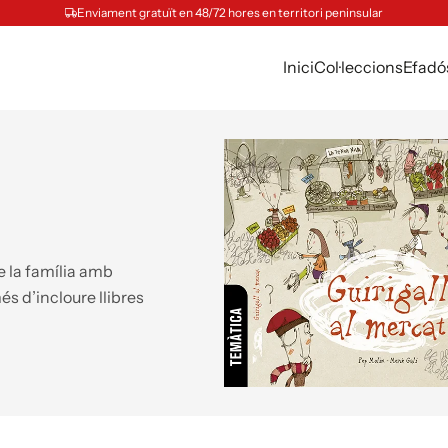
Enviament gratuït en 48/72 hores en territori peninsular
Inici
Col·leccions
Efadó
de la família amb
més d’incloure llibres