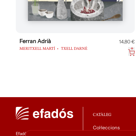
Ferran Adrià
14,80 €
MERITXELL MARTÍ
TXELL DARNÉ
CATÀLEG
Col·leccions
Efadós