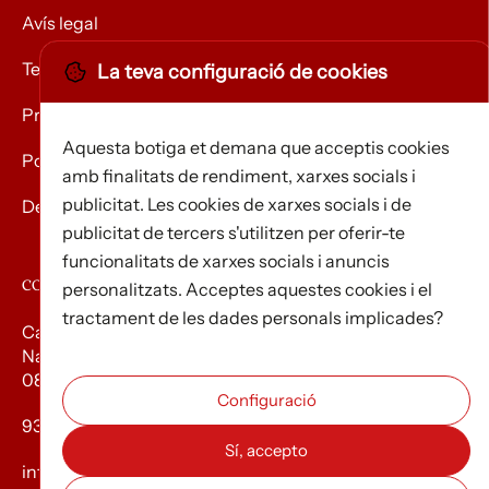
Avís legal
Termes i condicions
La teva configuració de cookies
Privacitat
Aquesta botiga et demana que acceptis cookies
Política de Cookies
amb finalitats de rendiment, xarxes socials i
publicitat. Les cookies de xarxes socials i de
Devolució de mercaderies
publicitat de tercers s'utilitzen per oferir-te
funcionalitats de xarxes socials i anuncis
CONTACTE
personalitzats. Acceptes aquestes cookies i el
tractament de les dades personals implicades?
Carrer d’Edison, 3
Nau A. Polígon industrial Les Torrenteres
08754 El Papiol
93 673 12 12
info@efados.cat