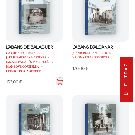
L'ABANS DE BALAGUER
L'ABANS D'ALCANAR
CARME ALÓS TREPAT
JOAN B. BELTRAN REVERTER
JAUME BARBOSA MARTÍNEZ
HELENA FIBLA REVERTER
ISMAEL PANADÉS MARSELLÈS
FILTRAR
JOAN BOVÉ CORTIELLA
170,00 €
GERARD COSTA SERRET
163,00 €