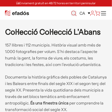
Enviament gratuït en 48/72 hores en territori peninsular
Ca
CA
Col·lecció Col·lecció L'Abans
157 llibres i 112 municipis. Història visual amb més de
1.000 fotografies per volum. S’hi destaca l’aspecte
humà: la gent, la forma de viure, els costums, les
tradicions i les festes, així com l’evolució urbanística.
Documenta la història gràfica dels pobles de Catalunya
i les Balears entre finals del segle XIX i el segon terç del
segle XX. Presenta la vida quotidiana dels municipis a
través de set blocs temàtics amb enfocament
antropològic.
És una finestra única
per comprendre la
transformació social del segle XX.