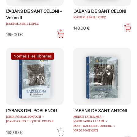
L'ABANS DE SANT CELONI -
L'ABANS DE SANT CELONI
Volum II
JOSEP M. ABRIL LÓPEZ
JOSEP M. ABRIL LÓPEZ
148,00 €
169,00 €
Només a les llibreries
L'ABANS DEL POBLENOU
L'ABANS DE SANT ANTONI
JORDI FOSSAS BONJOCH
MERCÈ TATJER MIR
JOAN CARLES LUQUE SILVESTRE
JOSEP FABRA I LLAHÍ
MAR TRALLERO CORDERO
JORDI FONT ORTÍ
163,00 €