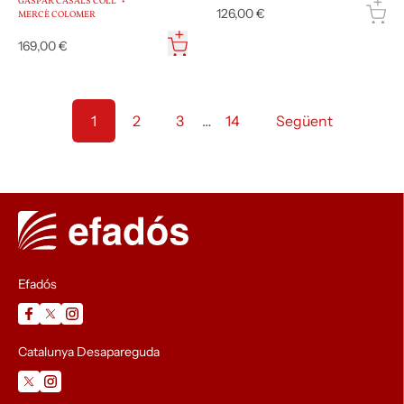
GASPAR CASALS COLL
126,00 €
MERCÈ COLOMER
169,00 €
1
2
3
…
14
Següent
Efadós
Catalunya Desapareguda