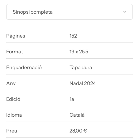
Sinopsi completa
Pàgines
152
Format
19 x 25.5
Enquadernació
Tapa dura
Any
Nadal 2024
Edició
1a
Idioma
Català
Preu
28,00 €