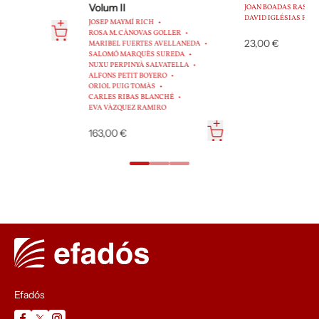
Volum II
JOAN BOADAS RASET
DAVID IGLÉSIAS FRANCH
JOSEP MAYMÍ RICH
ROSA M. CÀNOVAS GOLLER
23,00 €
MARIBEL FUERTES AVELLANEDA
SALOMÓ MARQUÈS SUREDA
NUXU PERPINYÀ SALVATELLA
ALFONS PETIT BOYERO
ORIOL PUIG TOMÀS
CARLES RIBAS BLANCHÉ
EVA VÀZQUEZ RAMIRO
163,00 €
Efadós