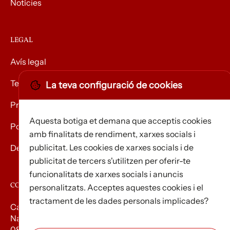
Notícies
LEGAL
Avís legal
Termes i condicions
La teva configuració de cookies
Privacitat
Aquesta botiga et demana que acceptis cookies
Política de Cookies
amb finalitats de rendiment, xarxes socials i
publicitat. Les cookies de xarxes socials i de
Devolució de mercaderies
publicitat de tercers s'utilitzen per oferir-te
funcionalitats de xarxes socials i anuncis
CONTACTE
personalitzats. Acceptes aquestes cookies i el
tractament de les dades personals implicades?
Carrer d’Edison, 3
Nau A. Polígon industrial Les Torrenteres
08754 El Papiol