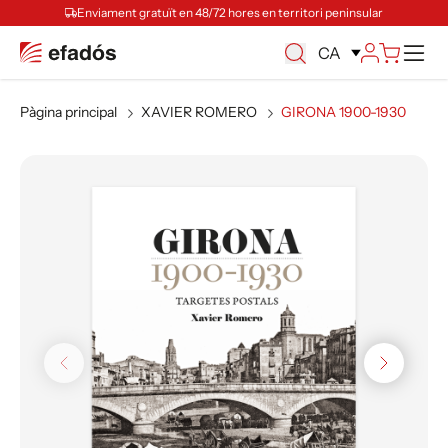
Enviament gratuït en 48/72 hores en territori peninsular
Ca
CA
Pàgina principal
XAVIER ROMERO
GIRONA 1900-1930