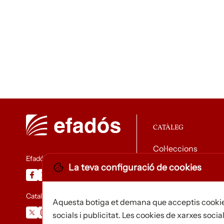
CATÀLEG
Col·leccions
Efadós
La teva configuració de cookies
Descarregar catàle
Catalunya Desapareguda
Aquesta botiga et demana que acceptis cookie
socials i publicitat. Les cookies de xarxes social