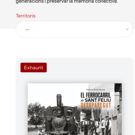
generacions i preservar la memòria col·lectiva
.
Territoris
Exhaurit