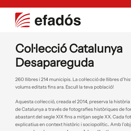
Col·lecció Catalunya
Desapareguda
260 llibres i 214 municipis. La col·lecció de llibres d’
volums editats fins ara. Escull la teva població!
Aquesta col·lecció, creada el 2014, preserva la història 
de Catalunya a través de fotografies històriques de fons
abastant del segle XIX fins a mitjan segle XX. Cada fot
explicatius en context històric i sociopolític.. Amb l’ob