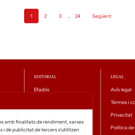
1
2
3
…
24
Següent
EDITORIAL
LEGAL
Efadós
Avís legal
g general
Contacte
Termes i c
Distribuïdores
Privacitat
s amb finalitats de rendiment, xarxes
Notícies
Política d
s i de publicitat de tercers s'utilitzen