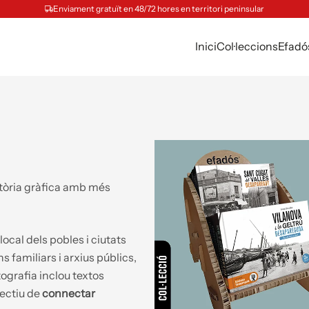
Enviament gratuït en 48/72 hores en territori peninsular
Inici
Col·leccions
Efadó
història gràfica amb més
local dels pobles i ciutats
 familiars i arxius públics,
ografia inclou textos
jectiu de
connectar