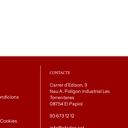
CONTACTE
Carrer d’Edison, 3
Nau A. Polígon industrial Les
ondicions
Torrenteres
08754 El Papiol
93 673 12 12
e Cookies
info@efados.cat