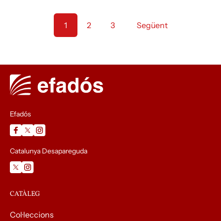
1
2
3
Següent
Efadós
Catalunya Desapareguda
CATÀLEG
Col·leccions