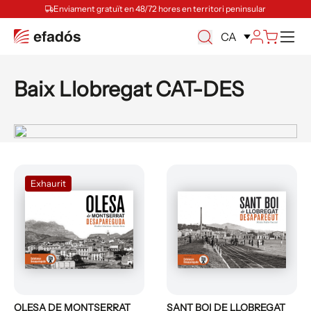
Enviament gratuït en 48/72 hores en territori peninsular
Ca
CA
Baix Llobregat CAT-DES
Exhaurit
OLESA DE MONTSERRAT
SANT BOI DE LLOBREGAT