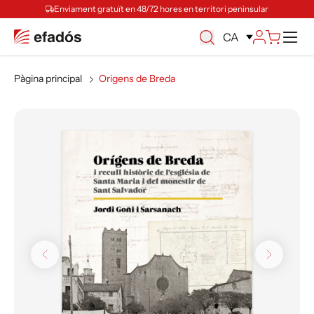
Enviament gratuït en 48/72 hores en territori peninsular
Ca
CA
Pàgina principal
Origens de Breda