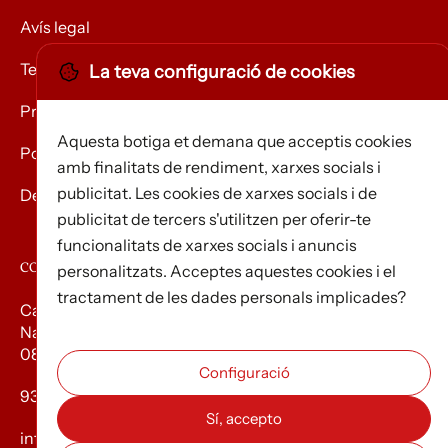
Avís legal
Termes i condicions
La teva configuració de cookies
Privacitat
Aquesta botiga et demana que acceptis cookies
Política de Cookies
amb finalitats de rendiment, xarxes socials i
publicitat. Les cookies de xarxes socials i de
Devolució de mercaderies
publicitat de tercers s'utilitzen per oferir-te
funcionalitats de xarxes socials i anuncis
CONTACTE
personalitzats. Acceptes aquestes cookies i el
tractament de les dades personals implicades?
Carrer d’Edison, 3
Nau A. Polígon industrial Les Torrenteres
08754 El Papiol
93 673 12 12
info@efados.cat