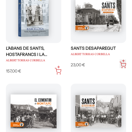
Bordeta. Amb Efadós ha editat L’Abans
de Sants, Hostafrancs i la Bordeta, i
Sants desaparegut.
L'ABANS DE SANTS,
SANTS DESAPAREGUT
HOSTAFRANCS I LA
ALBERT TORRAS CORBELLA
BORDETA
ALBERT TORRAS CORBELLA
23,00 €
157,00 €