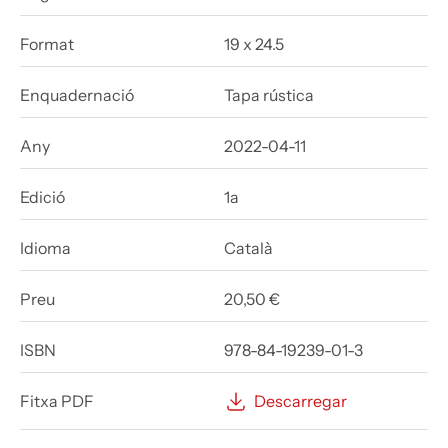
Format
19 x 24.5
Enquadernació
Tapa rústica
Any
2022-04-11
Edició
1a
Idioma
Català
Preu
20,50 €
ISBN
978-84-19239-01-3
Fitxa PDF
Descarregar