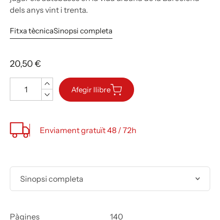
dels anys vint i trenta.
Fitxa tècnica
Sinopsi completa
20,50 €
Quantitat
Afegir llibre
Enviament gratuït 48 / 72h
Sinopsi completa
Pàgines
140