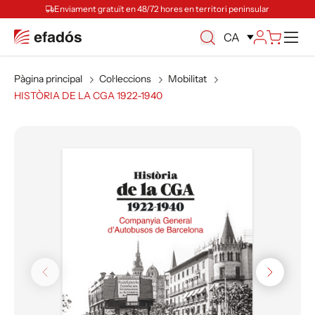
Enviament gratuït en 48/72 hores en territori peninsular
Ca
CA
Pàgina principal
Col·leccions
Mobilitat
HISTÒRIA DE LA CGA 1922-1940