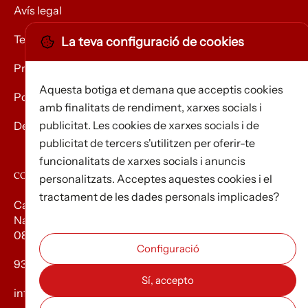
Avís legal
Termes i condicions
La teva configuració de cookies
Privacitat
Aquesta botiga et demana que acceptis cookies
Política de Cookies
amb finalitats de rendiment, xarxes socials i
publicitat. Les cookies de xarxes socials i de
Devolució de mercaderies
publicitat de tercers s'utilitzen per oferir-te
funcionalitats de xarxes socials i anuncis
CONTACTE
personalitzats. Acceptes aquestes cookies i el
tractament de les dades personals implicades?
Carrer d’Edison, 3
Nau A. Polígon industrial Les Torrenteres
08754 El Papiol
93 673 12 12
info@efados.cat