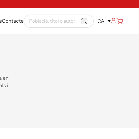
s
Contacte
CA
a en
ls i