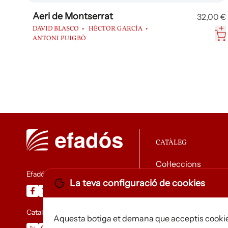
Aeri de Montserrat
32,00 €
DAVID BLASCO
HÉCTOR GARCÍA
ANTONI PUIGBÒ
CATÀLEG
Col·leccions
Efadós
La teva configuració de cookies
Descarregar catàle
Catalunya Desapareguda
Aquesta botiga et demana que acceptis cookie