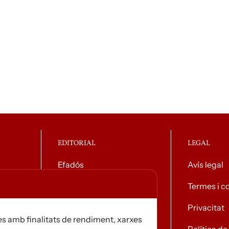
EDITORIAL
LEGAL
Efadós
Avís legal
g general
Contacte
Termes i c
Distribuïdores
Privacitat
s amb finalitats de rendiment, xarxes