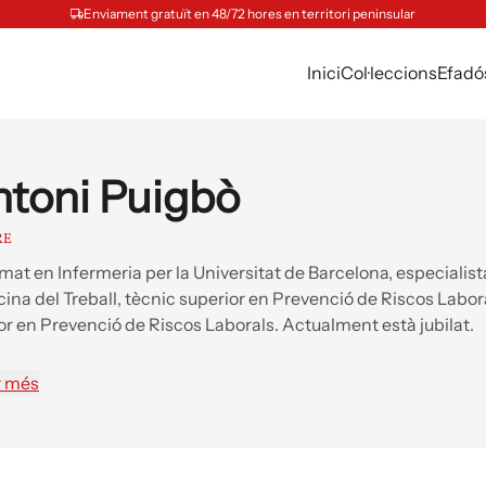
Enviament gratuït en 48/72 hores en territori peninsular
Inici
Col·leccions
Efadó
toni Puigbò
RE
mat en Infermeria per la Universitat de Barcelona, especialist
ina del Treball, tècnic superior en Prevenció de Riscos Labora
or en Prevenció de Riscos Laborals. Actualment està jubilat.
r més