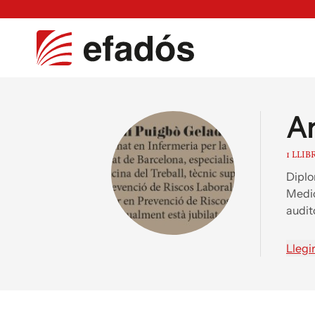
An
1 LLIB
Diplo
Medic
audit
Llegi