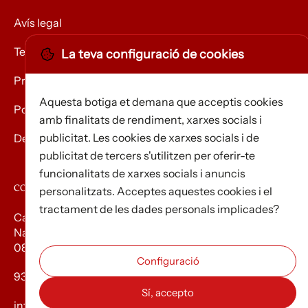
Avís legal
Termes i condicions
La teva configuració de cookies
Privacitat
Aquesta botiga et demana que acceptis cookies
Política de Cookies
amb finalitats de rendiment, xarxes socials i
publicitat. Les cookies de xarxes socials i de
Devolució de mercaderies
publicitat de tercers s'utilitzen per oferir-te
funcionalitats de xarxes socials i anuncis
CONTACTE
personalitzats. Acceptes aquestes cookies i el
tractament de les dades personals implicades?
Carrer d’Edison, 3
Nau A. Polígon industrial Les Torrenteres
08754 El Papiol
93 673 12 12
info@efados.cat