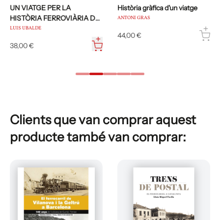
UN VIATGE PER LA
Història gràfica d'un viatge
HISTÒRIA FERROVIÀRIA DE
ANTONI GRAS
CATALUNYA
LUIS UBALDE
44,00 €
38,00 €
Clients que van comprar aquest
producte també van comprar: