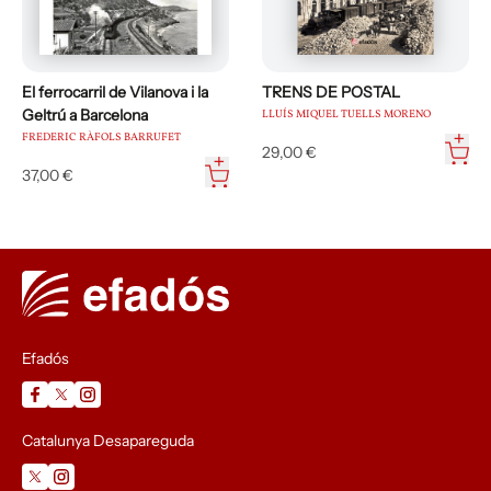
El ferrocarril de Vilanova i la
TRENS DE POSTAL
Geltrú a Barcelona
LLUÍS MIQUEL TUELLS MORENO
FREDERIC RÀFOLS BARRUFET
29,00 €
37,00 €
Efadós
Catalunya Desapareguda