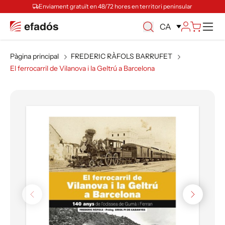
Enviament gratuït en 48/72 hores en territori peninsular
Ca
CA
Pàgina principal
FREDERIC RÀFOLS BARRUFET
El ferrocarril de Vilanova i la Geltrú a Barcelona