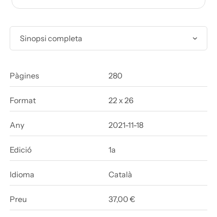
Sinopsi completa
Pàgines
280
Format
22 x 26
Any
2021-11-18
Edició
1a
Idioma
Català
Preu
37,00 €