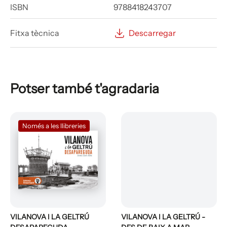
ISBN
9788418243707
Fitxa tècnica
Descarregar
Potser també t'agradaria
Només a les llibreries
VILANOVA I LA GELTRÚ
VILANOVA I LA GELTRÚ -