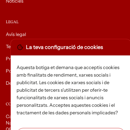
Notícies
LEGAL
Avís legal
Termes i condicions
La teva configuració de cookies
Privacitat
Aquesta botiga et demana que acceptis cookies
Política de Cookies
amb finalitats de rendiment, xarxes socials i
publicitat. Les cookies de xarxes socials i de
Devolució de mercaderies
publicitat de tercers s'utilitzen per oferir-te
funcionalitats de xarxes socials i anuncis
CONTACTE
personalitzats. Acceptes aquestes cookies i el
tractament de les dades personals implicades?
Carrer d’Edison, 3
Nau A. Polígon industrial Les Torrenteres
08754 El Papiol