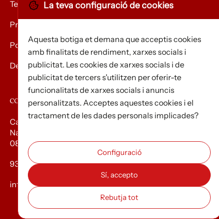
Termes i condicions
La teva configuració de cookies
Privacitat
Aquesta botiga et demana que acceptis cookies
Política de Cookies
amb finalitats de rendiment, xarxes socials i
publicitat. Les cookies de xarxes socials i de
Devolució de mercaderies
publicitat de tercers s'utilitzen per oferir-te
funcionalitats de xarxes socials i anuncis
CONTACTE
personalitzats. Acceptes aquestes cookies i el
tractament de les dades personals implicades?
Carrer d’Edison, 3
Nau A. Polígon industrial Les Torrenteres
08754 El Papiol
93 673 12 12
info@efados.cat