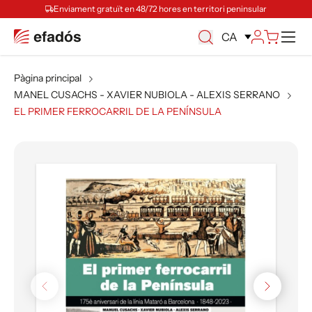
Enviament gratuït en 48/72 hores en territori peninsular
Ca
CA
Pàgina principal
MANEL CUSACHS - XAVIER NUBIOLA - ALEXIS SERRANO
EL PRIMER FERROCARRIL DE LA PENÍNSULA