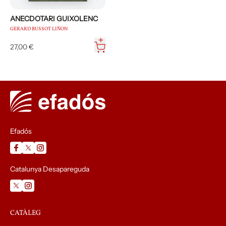
ANECDOTARI GUIXOLENC
GERARD BUSSOT LIÑON
27,00 €
Efadós
Catalunya Desapareguda
CATÀLEG