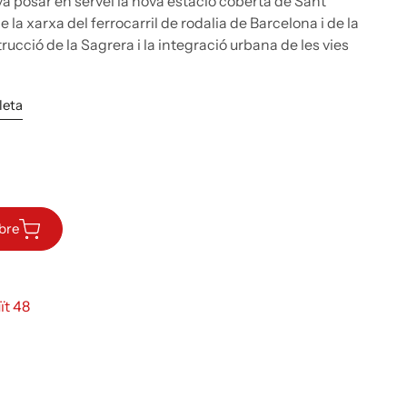
a posar en servei la nova estació coberta de Sant
la xarxa del ferrocarril de rodalia de Barcelona i de la
rucció de la Sagrera i la integració urbana de les vies
leta
ibre
ït 48