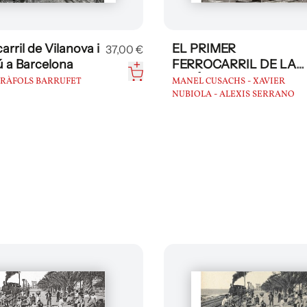
carril de Vilanova i
EL PRIMER
37,00 €
ú a Barcelona
FERROCARRIL DE LA
PENÍNSULA
 RÀFOLS BARRUFET
MANEL CUSACHS - XAVIER
NUBIOLA - ALEXIS SERRANO