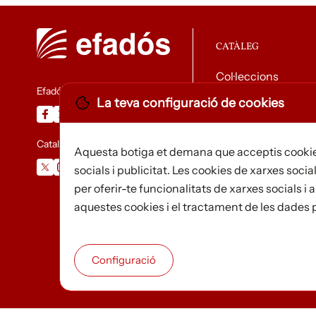
CATÀLEG
Col·leccions
Efadós
La teva configuració de cookies
Descarregar catàle
Catalunya Desapareguda
Aquesta botiga et demana que acceptis cookie
socials i publicitat. Les cookies de xarxes social
per oferir-te funcionalitats de xarxes socials 
aquestes cookies i el tractament de les dades