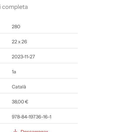
i completa
280
22 x 26
2023-11-27
1a
Català
38,00 €
978-84-19736-16-1
Descarregar