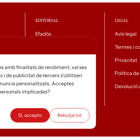
EDITORIAL
LEGAL
Efadós
Avís legal
g general
Contacte
Termes i c
Distribuïdores
Privacitat
s amb finalitats de rendiment, xarxes
Notícies
Política d
s i de publicitat de tercers s'utilitzen
i anuncis personalitzats. Acceptes
Devolució 
 personals implicades?