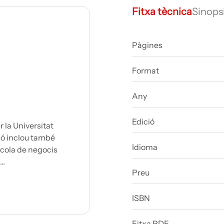
Fitxa tècnica
Sinops
Pàgines
Format
Any
Edició
r la Universitat
ió inclou també
Idioma
cola de negocis
..
Preu
ISBN
Fitxa PDF