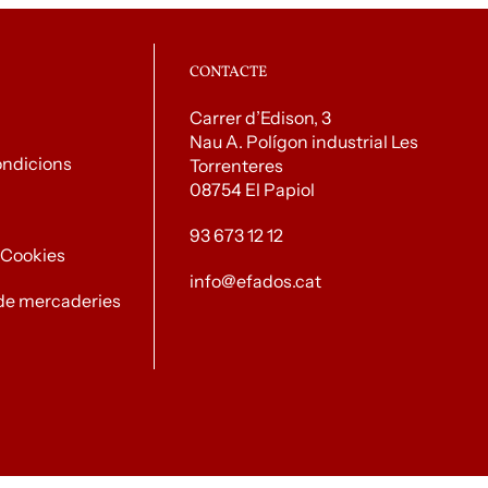
CONTACTE
Carrer d’Edison, 3
Nau A. Polígon industrial Les
ondicions
Torrenteres
08754 El Papiol
93 673 12 12
e Cookies
info@efados.cat
de mercaderies