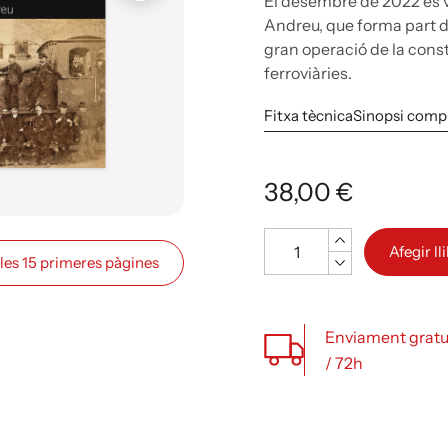
El desembre de 2022 es v
Andreu, que forma part de 
gran operació de la const
ferroviàries.
Fitxa tècnica
Sinopsi comp
38,00 €
Quantitat
Afegir ll
 les 15 primeres pàgines
Enviament gratu
/ 72h