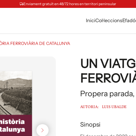
Enviament gratuït en 48/72 hores en territori peninsular
Inici
Col·leccions
Efadó
TÒRIA FERROVIÀRIA DE CATALUNYA
UN VIATG
FERROVI
Propera parada,
AUTORIA:
LUIS UBALDE
Sinopsi