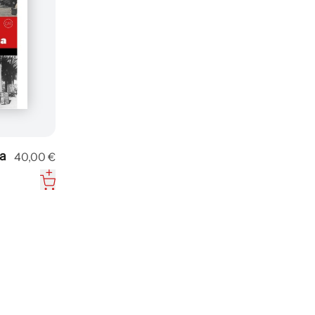
ia
40,00 €