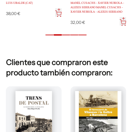
CATALUNYA
LUIS UBALDE (CAT)
MANEL CUSACHS - XAVIER NUBIOLA -
ALEXIS SERRANO MANEL CUSACHS -
XAVIER NUBIOLA - ALEXIS SERRANO
38,00 €
32,00 €
Clientes que compraron este
producto también compraron: