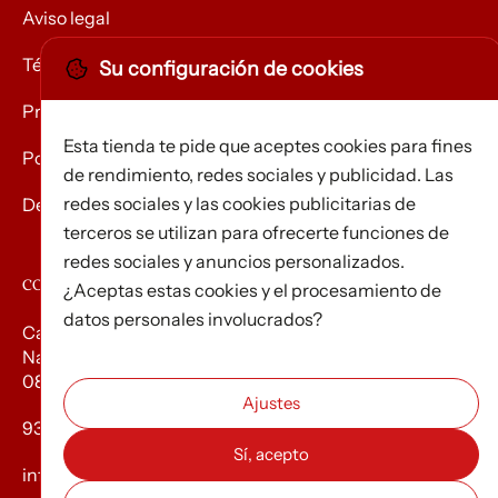
Aviso legal
Términos y condiciones
Su configuración de cookies
Privacidad
Esta tienda te pide que aceptes cookies para fines
Política de Cookies
de rendimiento, redes sociales y publicidad. Las
redes sociales y las cookies publicitarias de
Devolución de mercancías
terceros se utilizan para ofrecerte funciones de
redes sociales y anuncios personalizados.
CONTACTO
¿Aceptas estas cookies y el procesamiento de
datos personales involucrados?
Carrer d’Edison, 3
Nau A. Polígon industrial Les Torrenteres
08754 El Papiol
93 673 12 12
info@efados.cat