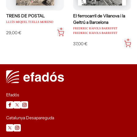
TRENS DE POSTAL
El ferrocarril de Vilanova i la
Geltrú a Barcelona
LLUÍS MIQUEL TUELLS MORENO
FREDERIC RÀFOLS BARRUFET
29,00 €
FREDERIC RÀFOLS BARRUFET
37,00 €
Efadós
Catalunya Desapareguda