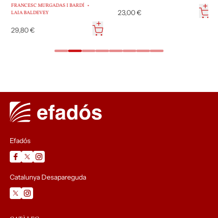
BOSC 2026
FRANCESC MURGADAS I BARDÍ
23,00 €
LAIA BALDEVEY
29,80 €
Efadós
Catalunya Desapareguda