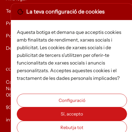
Termes i condicions
La teva configuració de cookies
Privacitat
Aquesta botiga et demana que acceptis cookies
Política de Cookies
amb finalitats de rendiment, xarxes socials i
publicitat. Les cookies de xarxes socials i de
Devolució de mercaderies
publicitat de tercers s'utilitzen per oferir-te
funcionalitats de xarxes socials i anuncis
CONTACTE
personalitzats. Acceptes aquestes cookies i el
tractament de les dades personals implicades?
Carrer d’Edison, 3
Nau A. Polígon industrial Les Torrenteres
08754 El Papiol
93 673 12 12
info@efados.cat