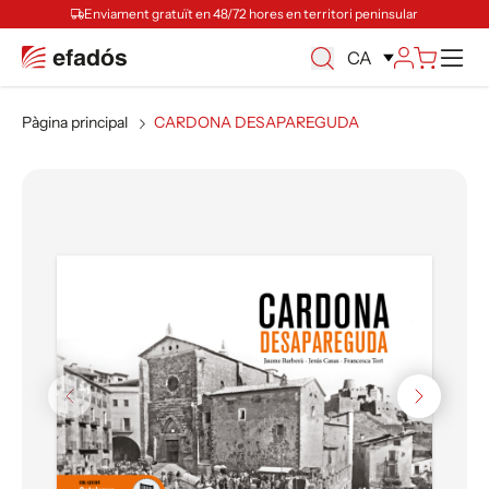
Enviament gratuït en 48/72 hores en territori peninsular
Ca
CA
Pàgina principal
CARDONA DESAPAREGUDA