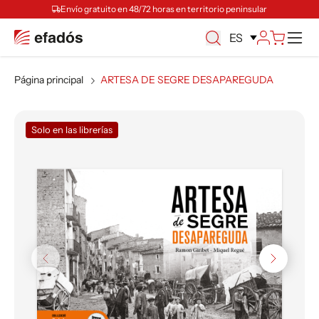
Envío gratuito en 48/72 horas en territorio peninsular
M
ES
Página principal
ARTESA DE SEGRE DESAPAREGUDA
Solo en las librerías