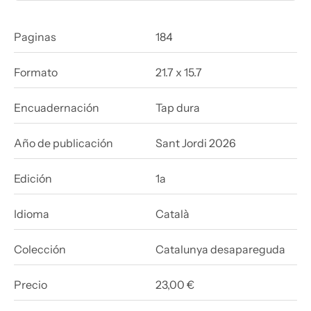
Paginas
184
Formato
21.7 x 15.7
Encuadernación
Tap dura
Año de publicación
Sant Jordi 2026
Edición
1a
Idioma
Català
Colección
Catalunya desapareguda
Precio
23,00 €