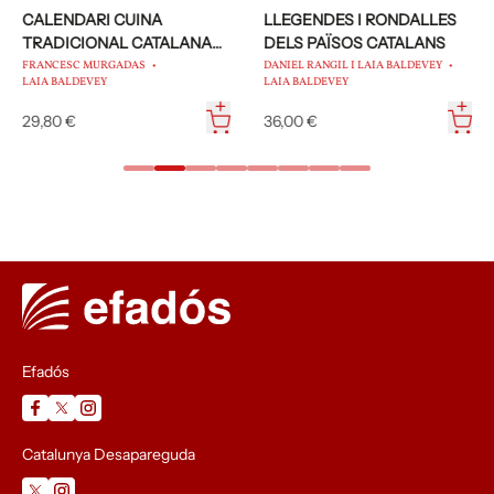
CALENDARI CUINA
LLEGENDES I RONDALLES
TRADICIONAL CATALANA
DELS PAÏSOS CATALANS
2026
FRANCESC MURGADAS
DANIEL RANGIL I LAIA BALDEVEY
LAIA BALDEVEY
LAIA BALDEVEY
29,80 €
36,00 €
Efadós
Catalunya Desapareguda