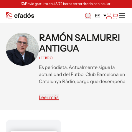
Envío gratuito en 48/72 horas en territorio peninsular
M
ES
RAMÓN SALMURRI
ANTIGUA
1 LIBRO
Es periodista. Actualmente sigue la
actualidad del Futbol Club Barcelona en
Catalunya Ràdio, cargo que desempeña
desde el año 2019.
Leer más