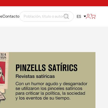
ós
Contacto
ES