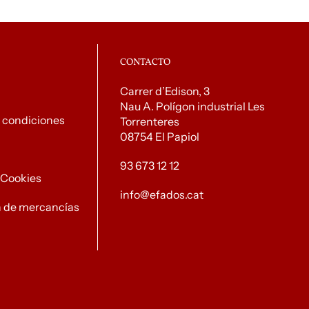
CONTACTO
Carrer d’Edison, 3
Nau A. Polígon industrial Les
 condiciones
Torrenteres
08754 El Papiol
93 673 12 12
e Cookies
info@efados.cat
n de mercancías