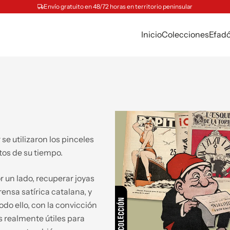
Envío gratuito en 48/72 horas en territorio peninsular
Inicio
Colecciones
Efad
e utilizaron los pinceles
ntos de su tiempo.
r un lado, recuperar joyas
prensa satírica catalana, y
Todo ello, con la convicción
s realmente útiles para