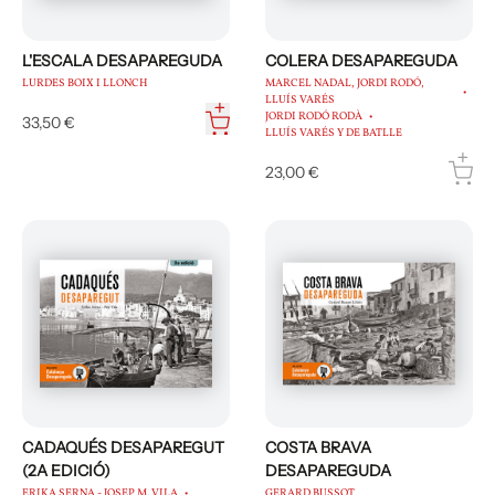
L'ESCALA DESAPAREGUDA
COLERA DESAPAREGUDA
LURDES BOIX I LLONCH
MARCEL NADAL, JORDI RODÓ,
LLUÍS VARÉS
JORDI RODÓ RODÀ
33,50 €
LLUÍS VARÉS Y DE BATLLE
23,00 €
CADAQUÉS DESAPAREGUT
COSTA BRAVA
(2A EDICIÓ)
DESAPAREGUDA
ERIKA SERNA - JOSEP M. VILA
GERARD BUSSOT