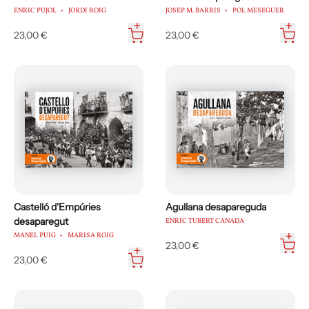
ENRIC PUJOL
JORDI ROIG
JOSEP M. BARRIS
POL MESEGUER
23,00 €
23,00 €
Castelló d'Empúries
Agullana desapareguda
desaparegut
ENRIC TUBERT CANADA
MANEL PUIG
MARISA ROIG
23,00 €
23,00 €