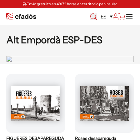
Envío gratuito en 48/72 horas en territorio peninsular
M
ES
Alt Empordà ESP-DES
FIGUERES DESAPAREGUDA
Roses desapareguda