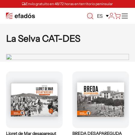
Envío gratuito en 48/72 horas en territorio peninsular
M
ES
La Selva CAT-DES
Lloret de Mar desaparegut
BREDA DESAPAREGUDA