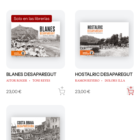
Solo en las librerías
BLANES DESAPAREGUT
HOSTALRIC DESAPAREGUT
AITOR ROGER
TONI REYES
RAMON REYERO
DOLORS ILLA
23,00 €
23,00 €