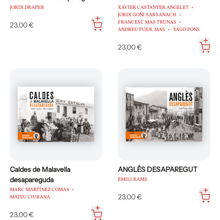
JORDI DRAPER
XAVIER CASTANYER ANGELET
JORDI GOÑI SARSANACH
FRANCESC MAS TRUNAS
23,00 €
ANDREU PUJOL MAS
YAGO PONS
23,00 €
Caldes de Malavella
ANGLÈS DESAPAREGUT
desapareguda
EMILI RAMS
MARC MARTÍNEZ COMAS
23,00 €
MATEU CIURANA
23,00 €