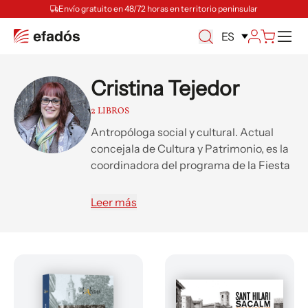
Envío gratuito en 48/72 horas en territorio peninsular
M
ES
Cristina Tejedor
2 LIBROS
Antropóloga social y cultural. Actual
concejala de Cultura y Patrimonio, es la
coordinadora del programa de la Fiesta
Mayor y se ha encargado de poner en
marcha el nuevo proyecto del Archivo
Leer más
Municipal. Apasionada por la historia y
las culturas, es una persona inquieta a la
que le gusta conocer y estudiar todo lo
que le rodea.