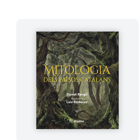
Histò
publi