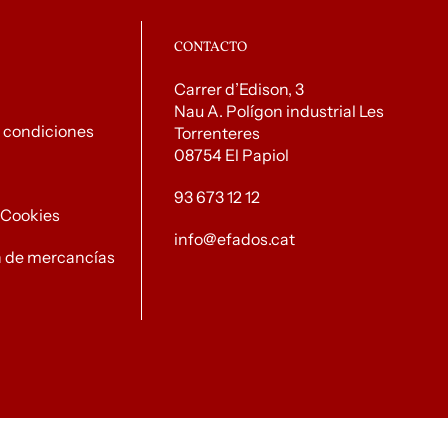
CONTACTO
Carrer d’Edison, 3
Nau A. Polígon industrial Les
 condiciones
Torrenteres
08754 El Papiol
93 673 12 12
e Cookies
info@efados.cat
n de mercancías