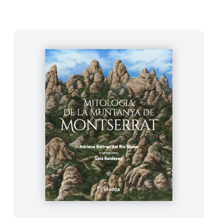
ries de Temor per a joves ebrencs o el cómic El Bròfec , ambo
cados este año.