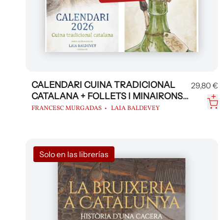
CALENDARI CUINA TRADICIONAL
29,80 €
CATALANA + FOLLETS I MINAIRONS
2026
FRANCESC MURGADAS
LAIA BALDEVEY
Solo en las librerías