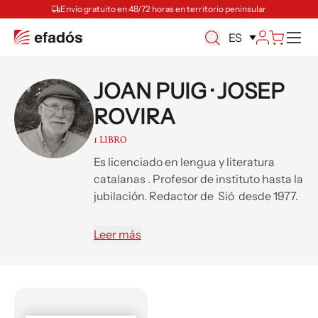
Envío gratuito en 48/72 horas en territorio peninsular
M
ES
JOAN PUIG · JOSEP
ROVIRA
1 LIBRO
Es licenciado en lengua y literatura
catalanas . Profesor de instituto hasta la
jubilación. Redactor de Sió desde 1977.
Ha participado en la elaboración de
libros como La Guerra Civil en
Leer más
Agramunt, Postales de Agramunt,
Intimidades, Julio...