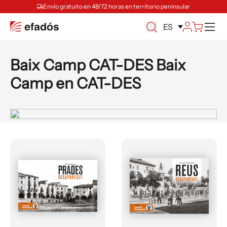
Envío gratuito en 48/72 horas en territorio peninsular
M
ES
Baix Camp CAT-DES Baix
Camp en CAT-DES