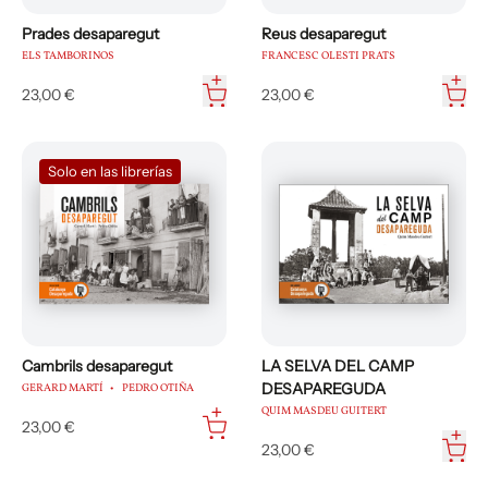
Prades desaparegut
Reus desaparegut
ELS TAMBORINOS
FRANCESC OLESTI PRATS
23,00 €
23,00 €
Solo en las librerías
Cambrils desaparegut
LA SELVA DEL CAMP
DESAPAREGUDA
GERARD MARTÍ
PEDRO OTIÑA
QUIM MASDEU GUITERT
23,00 €
23,00 €