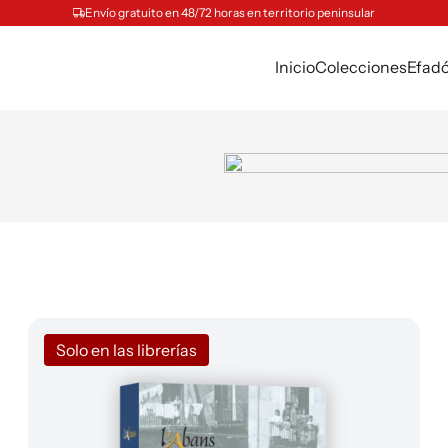
Envío gratuito en 48/72 horas en territorio peninsular
Inicio
Colecciones
Efad
Solo en las librerías