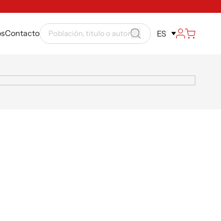
ós
Contacto
ES