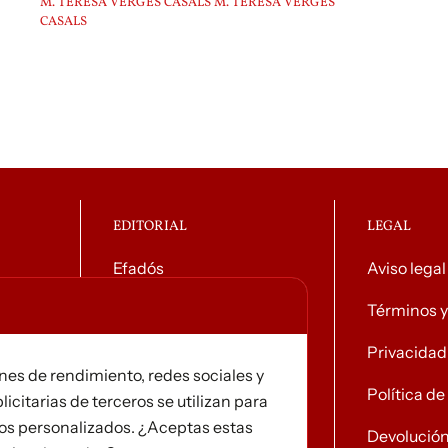
M. TERESA VERGÉS CASALS M. TERESA VERGÉS
CASALS
EDITORIAL
LEGAL
Efadós
Aviso legal
o general
Contacto
Términos y
Tiendas
Privacidad
ines de rendimiento, redes sociales y
Noticias
Política d
licitarias de terceros se utilizan para
ios personalizados. ¿Aceptas estas
Devolució