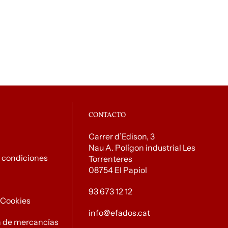
CONTACTO
Carrer d’Edison, 3
Nau A. Polígon industrial Les
 condiciones
Torrenteres
08754 El Papiol
93 673 12 12
e Cookies
info@efados.cat
n de mercancías