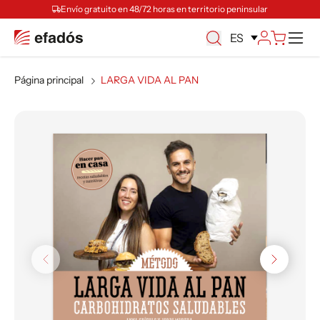
Envío gratuito en 48/72 horas en territorio peninsular
M
ES
Página principal
LARGA VIDA AL PAN