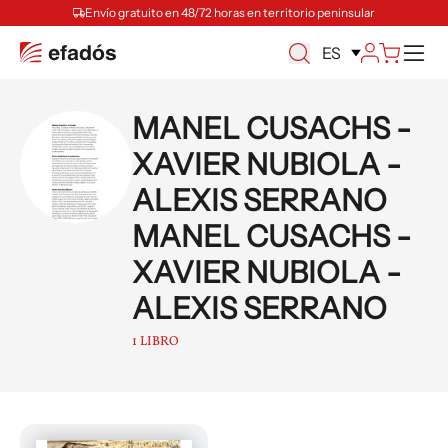
Envío gratuito en 48/72 horas en territorio peninsular
M
ES
MANEL CUSACHS -
XAVIER NUBIOLA -
ALEXIS SERRANO
MANEL CUSACHS -
XAVIER NUBIOLA -
ALEXIS SERRANO
1 LIBRO