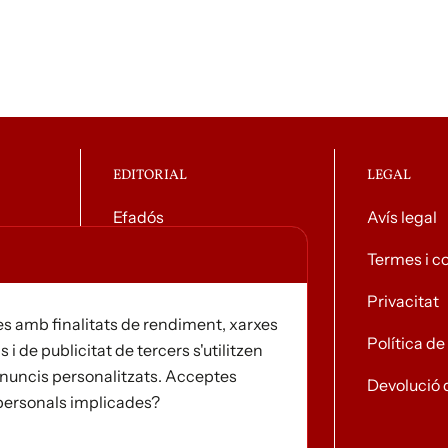
EDITORIAL
LEGAL
Efadós
Avís legal
g general
Contacte
Termes i c
Distribuïdores
Privacitat
s amb finalitats de rendiment, xarxes
Notícies
Política d
s i de publicitat de tercers s'utilitzen
i anuncis personalitzats. Acceptes
Devolució 
 personals implicades?