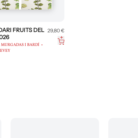
ARI FRUITS DEL
29,80 €
026
 MURGADAS I BARDÍ
DEVEY