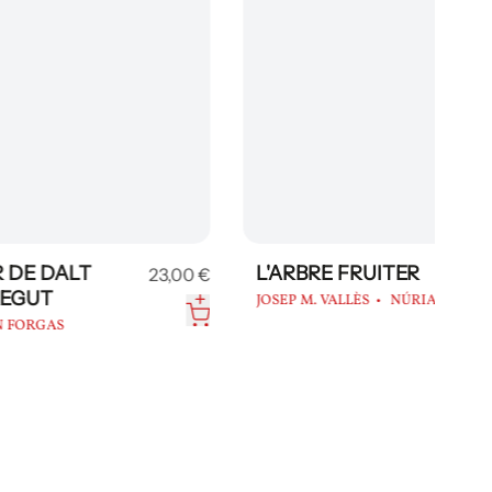
L'ARBRE FRUITER
23,00 €
24,50 €
JOSEP M. VALLÈS
NÚRIA CUCH
A
J