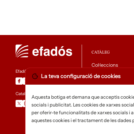
CATÀLEG
Col·leccions
Efadós
La teva configuració de cookies
Descarregar catàle
Catalunya Desapareguda
Aquesta botiga et demana que acceptis cookie
socials i publicitat. Les cookies de xarxes social
per oferir-te funcionalitats de xarxes socials 
aquestes cookies i el tractament de les dades