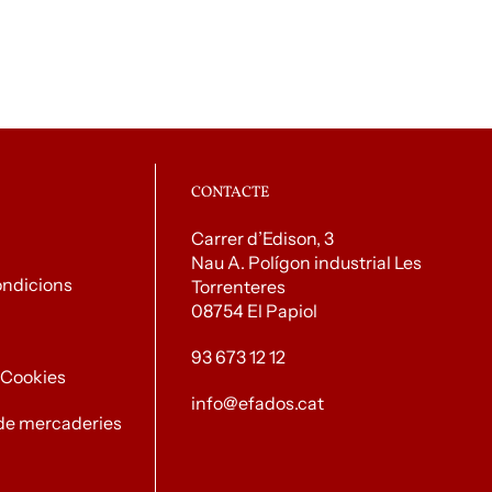
CONTACTE
Carrer d’Edison, 3
Nau A. Polígon industrial Les
ondicions
Torrenteres
08754 El Papiol
93 673 12 12
e Cookies
info@efados.cat
de mercaderies