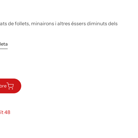
trats de follets, minairons i altres éssers diminuts dels
leta
ibre
ït 48