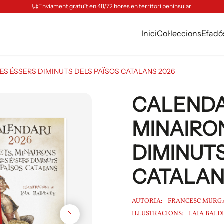
Enviament gratuït en 48/72 hores en territori peninsular
Inici
Col·leccions
Efadó
RES ÉSSERS DIMINUTS DELS PAÏSOS CATALANS 2026
CALENDA
MINAIRON
DIMINUTS
CATALAN
AUTORIA:
FRANCESC MURGA
IL·LUSTRACIONS:
LAIA BALD