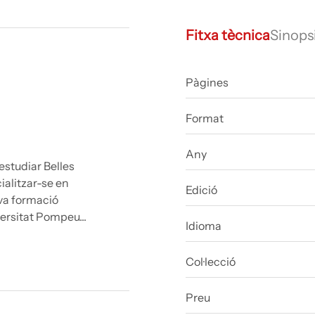
Fitxa tècnica
Sinops
Pàgines
Format
Any
Edició
udiar Belles
itzar-se en
Idioma
 formació
itat Pompeu...
Col·lecció
Preu