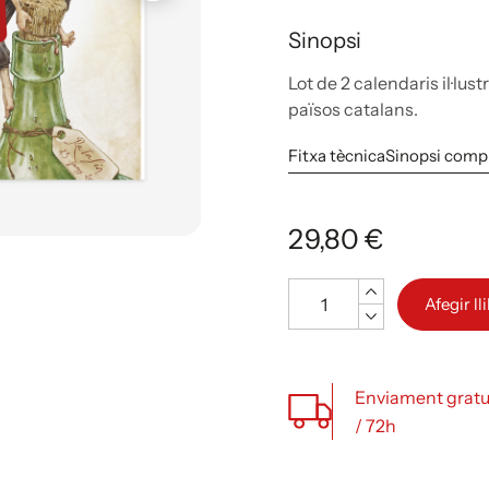
Sinopsi
Lot de 2 calendaris il·lus
països catalans.
Fitxa tècnica
Sinopsi comp
29,80 €
Quantitat
Afegir ll
Enviament gratu
/ 72h