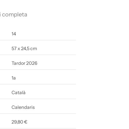
i completa
14
57 x 24,5 cm
Tardor 2026
1a
Català
Calendaris
29,80 €