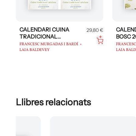
CALENDARI CUINA
CALEND
29,80 €
TRADICIONAL
BOSC 2
CATALANA 2026
FRANCESC MURGADAS I BARDÍ
FRANCESC
LAIA BALDEVEY
LAIA BAL
Llibres relacionats