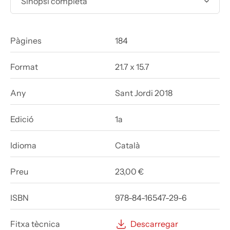
Sinopsi completa
Pàgines
184
Format
21.7 x 15.7
Any
Sant Jordi 2018
Edició
1a
Idioma
Català
Preu
23,00 €
ISBN
978-84-16547-29-6
Fitxa tècnica
Descarregar