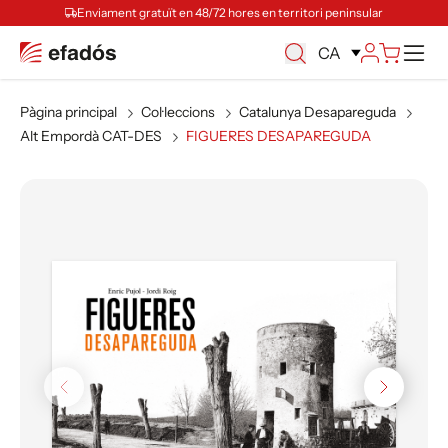
Enviament gratuït en 48/72 hores en territori peninsular
Ca
CA
Pàgina principal
Col·leccions
Catalunya Desapareguda
Alt Empordà CAT-DES
FIGUERES DESAPAREGUDA