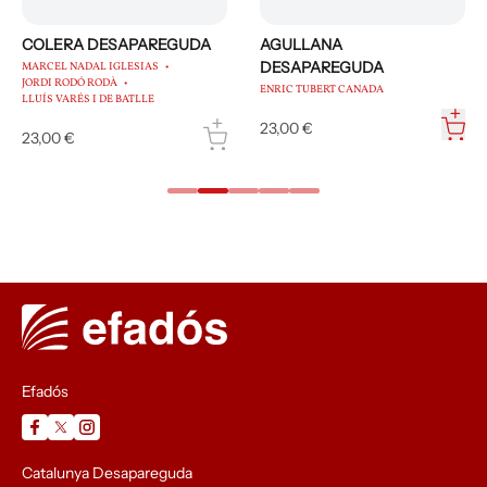
COLERA DESAPAREGUDA
AGULLANA
DESAPAREGUDA
MARCEL NADAL IGLESIAS
JORDI RODÓ RODÀ
ENRIC TUBERT CANADA
LLUÍS VARÉS I DE BATLLE
23,00 €
23,00 €
Efadós
Catalunya Desapareguda