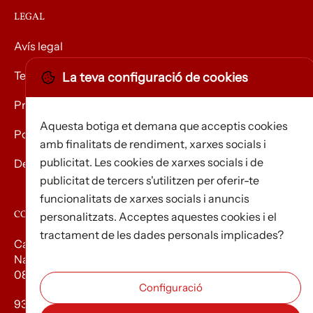
LEGAL
Avís legal
Termes i condicions
La teva configuració de cookies
Privacitat
Aquesta botiga et demana que acceptis cookies
Política de Cookies
amb finalitats de rendiment, xarxes socials i
publicitat. Les cookies de xarxes socials i de
Devolució de mercaderies
publicitat de tercers s'utilitzen per oferir-te
funcionalitats de xarxes socials i anuncis
CONTACTE
personalitzats. Acceptes aquestes cookies i el
tractament de les dades personals implicades?
Carrer d’Edison, 3
Nau A. Polígon industrial Les Torrenteres
08754 El Papiol
93 673 12 12