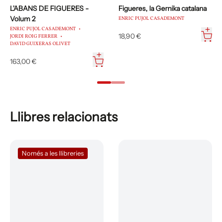
L'ABANS DE FIGUERES -
Figueres, la Gernika catalana
Volum 2
ENRIC PUJOL CASADEMONT
ENRIC PUJOL CASADEMONT
18,90 €
JORDI ROIG FERRER
DAVID GUIXERAS OLIVET
163,00 €
Llibres relacionats
Només a les llibreries