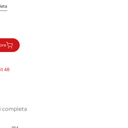
leta
ibre
ït 48
i completa