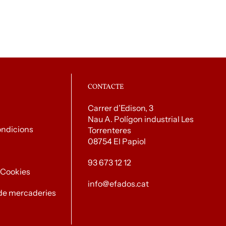
CONTACTE
Carrer d’Edison, 3
Nau A. Polígon industrial Les
ondicions
Torrenteres
08754 El Papiol
93 673 12 12
e Cookies
info@efados.cat
de mercaderies