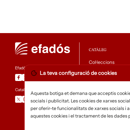
CATÀLEG
Col·leccions
Efadós
La teva configuració de cookies
Descarregar catàle
Catalunya Desapareguda
Aquesta botiga et demana que acceptis cookie
socials i publicitat. Les cookies de xarxes social
per oferir-te funcionalitats de xarxes socials 
aquestes cookies i el tractament de les dades