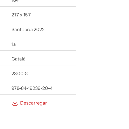
184
21.7 x 15.7
Sant Jordi 2022
1a
Català
23,00 €
978-84-19239-20-4
Descarregar