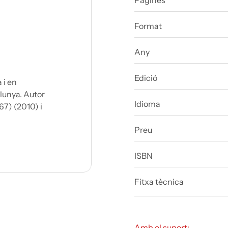
Pàgines
Format
Any
Edició
 i en
lunya. Autor
Idioma
67) (2010) i
Preu
ISBN
Fitxa tècnica
Amb el suport: