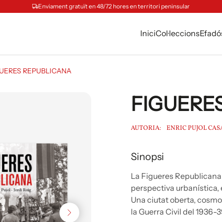
Enviament gratuït en 48/72 hores en territori peninsular
Inici
Col·leccions
Efadó
GUERES REPUBLICANA
FIGUERE
AUTORIA:
ENRIC PUJOL CA
Sinopsi
La Figueres Republicana 
perspectiva urbanística, 
Una ciutat oberta, cosmop
la Guerra Civil del 1936-3