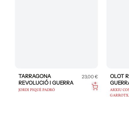
TARRAGONA
OLOT R
0 €
23,00 €
REVOLUCIÓ I GUERRA
GUERRA
POSTG
JORDI PIQUÉ PADRÓ
ARXIU CO
GARROTX