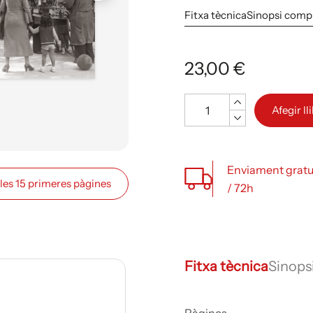
Fitxa tècnica
Sinopsi comp
23,00 €
Quantitat
Afegir ll
Enviament gratu
 les 15 primeres pàgines
/ 72h
Fitxa tècnica
Sinops