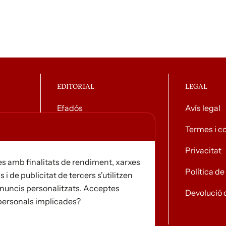
EDITORIAL
LEGAL
Efadós
Avís legal
g general
Contacte
Termes i c
Distribuïdores
Privacitat
s amb finalitats de rendiment, xarxes
Notícies
Política d
s i de publicitat de tercers s'utilitzen
i anuncis personalitzats. Acceptes
Devolució 
 personals implicades?