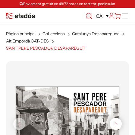
Enviament gratuït en 48/72 hores en territori peninsular
Ca
CA
Pàgina principal
Col·leccions
Catalunya Desapareguda
Alt Empordà CAT-DES
SANT PERE PESCADOR DESAPAREGUT