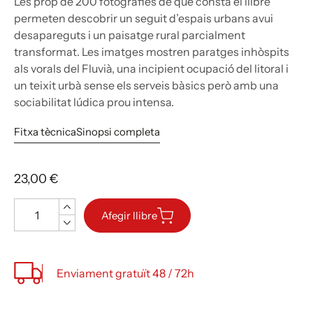
Les prop de 200 fotografies de què consta el llibre
permeten descobrir un seguit d’espais urbans avui
desapareguts i un paisatge rural parcialment
transformat. Les imatges mostren paratges inhòspits
als vorals del Fluvià, una incipient ocupació del litoral i
un teixit urbà sense els serveis bàsics però amb una
sociabilitat lúdica prou intensa.
Fitxa tècnica
Sinopsi completa
23,00 €
Quantitat
Afegir llibre
Enviament gratuït 48 / 72h