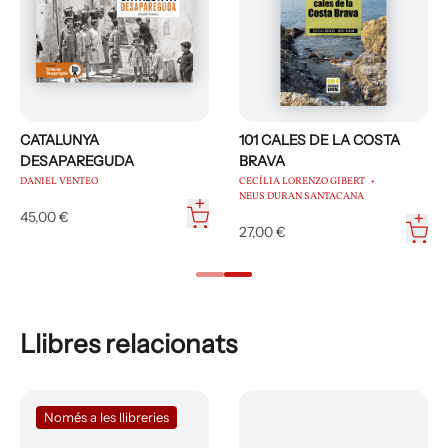
CATALUNYA
101 CALES DE LA COSTA
DESAPAREGUDA
BRAVA
DANIEL VENTEO
CECÍLIA LORENZO GIBERT
NEUS DURAN SANTACANA
45,00 €
27,00 €
Llibres relacionats
Només a les llibreries