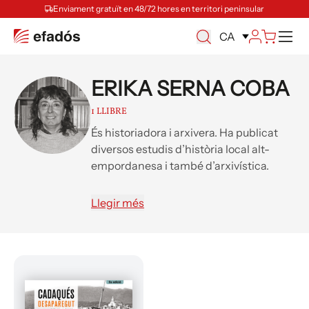
Enviament gratuït en 48/72 hores en territori peninsular
Ca
CA
ERIKA SERNA COBA
1 LLIBRE
És historiadora i arxivera. Ha publicat
diversos estudis d’història local alt-
empordanesa i també d’arxivística.
Recentment ha estat guanyadora de
l’últim premi periodístic Carles Rahola
Llegir més
de Cadaqués, i també de la XIII Beca de
Recerca Ciutat de Figueres.