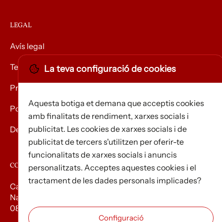
LEGAL
Avís legal
Termes i condicions
La teva configuració de cookies
Privacitat
Aquesta botiga et demana que acceptis cookies
Política de Cookies
amb finalitats de rendiment, xarxes socials i
publicitat. Les cookies de xarxes socials i de
Devolució de mercaderies
publicitat de tercers s'utilitzen per oferir-te
funcionalitats de xarxes socials i anuncis
CONTACTE
personalitzats. Acceptes aquestes cookies i el
tractament de les dades personals implicades?
Carrer d’Edison, 3
Nau A. Polígon industrial Les Torrenteres
08754 El Papiol