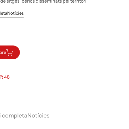
e sitges ibèrics disseminats pel territori.
leta
Notícies
ibre
ït 48
i completa
Notícies