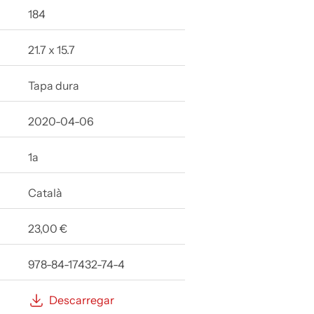
184
21.7 x 15.7
Tapa dura
2020-04-06
1a
Català
23,00 €
978-84-17432-74-4
Descarregar