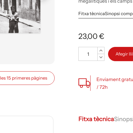
megalítiques i els camps d
Fitxa tècnica
Sinopsi comp
23,00 €
Quantitat
Afegir ll
 les 15 primeres pàgines
Enviament gratu
/ 72h
Fitxa tècnica
Sinops