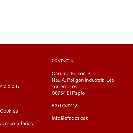
CONTACTE
Carrer d’Edison, 3
Nau A. Polígon industrial Les
ondicions
Torrenteres
08754 El Papiol
93 673 12 12
e Cookies
info@efados.cat
de mercaderies