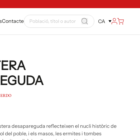
s
Contacte
CA
TERA
REGUDA
IERDO
stera desapareguda reflecteixen el nucli històric de
ol del poble, i els masos, les ermites i tombes