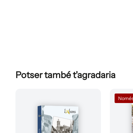
Potser també t'agradaria
Només a