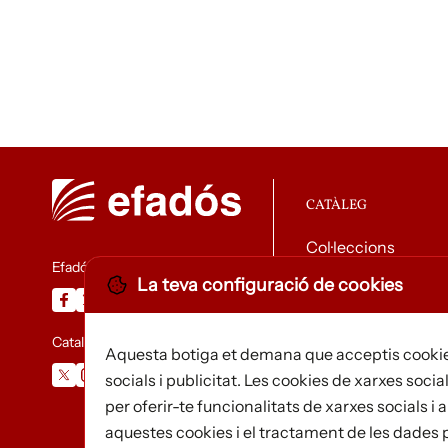
CATÀLEG
Col·leccions
Efadós
La teva configuració de cookies
Descarregar catàle
Catalunya Desapareguda
Aquesta botiga et demana que acceptis cookie
socials i publicitat. Les cookies de xarxes social
per oferir-te funcionalitats de xarxes socials 
aquestes cookies i el tractament de les dades