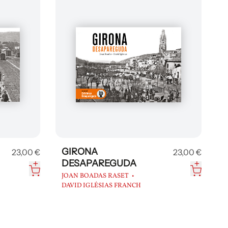
GIRONA
23,00 €
23,00 €
DESAPAREGUDA
T
JOAN BOADAS RASET
DAVID IGLÉSIAS FRANCH