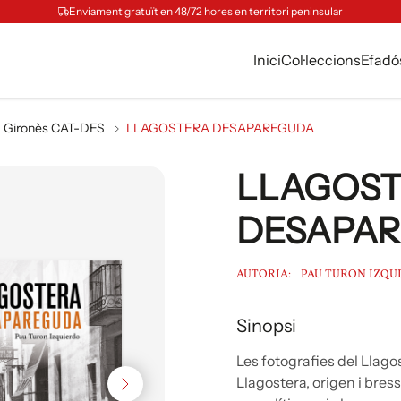
Enviament gratuït en 48/72 hores en territori peninsular
Inici
Col·leccions
Efadó
Gironès CAT-DES
LLAGOSTERA DESAPAREGUDA
LLAGOS
DESAPA
AUTORIA:
PAU TURON IZQU
Sinopsi
Les fotografies del Llago
Llagostera, origen i bress