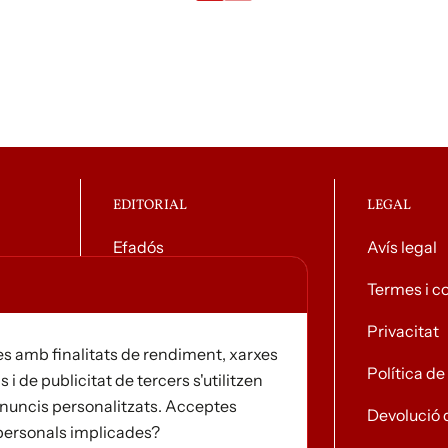
EDITORIAL
LEGAL
Efadós
Avís legal
g general
Contacte
Termes i c
Distribuïdores
Privacitat
s amb finalitats de rendiment, xarxes
Notícies
Política d
s i de publicitat de tercers s'utilitzen
i anuncis personalitzats. Acceptes
Devolució 
 personals implicades?