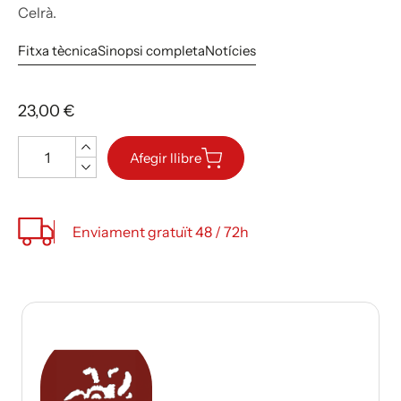
Celrà.
Fitxa tècnica
Sinopsi completa
Notícies
23,00 €
Quantitat
Afegir llibre
Enviament gratuït 48 / 72h