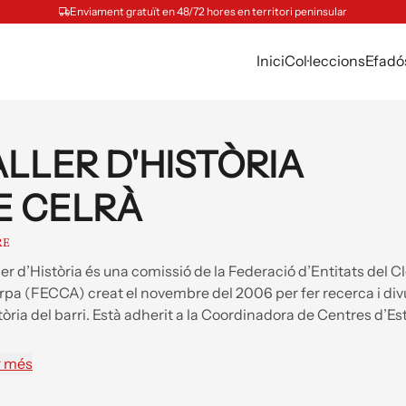
Enviament gratuït en 48/72 hores en territori peninsular
Inici
Col·leccions
Efadó
ALLER D'HISTÒRIA
E CELRÀ
RE
ller d’Història és una comissió de la Federació d’Entitats del
Arpa (FECCA) creat el novembre del 2006 per fer recerca i div
stòria del barri. Està adherit a la Coordinadora de Centres d’Es
 Catalana (CCEPC) des del 2013. Algunes de les seves public
ncants i la Fira de Bellcaire: Imatge i història de Barcelona (201
r més
ns: Recull gràfic de Barcelona - El Clot-Camp de l’Arpa (2016