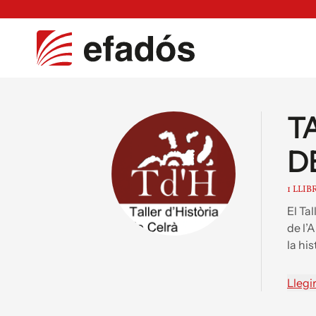
T
D
1 LLIB
El Ta
de l’
la hi
Parla
Els E
Llegi
L’Aba