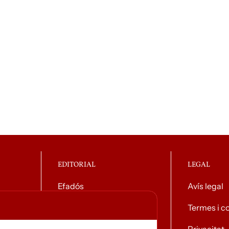
EDITORIAL
LEGAL
Efadós
Avís legal
g general
Contacte
Termes i c
Distribuïdores
Privacitat