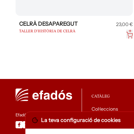
CELRÀ DESAPAREGUT
23,00 €
TALLER D'HISTÒRIA DE CELRÀ
CATÀLEG
Col·leccions
Efadós
La teva configuració de cookies
Descarregar catàle