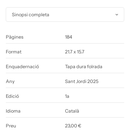
Sinopsi completa
Pàgines
184
Format
21.7 x 15.7
Enquadernació
Tapa dura folrada
Any
Sant Jordi 2025
Edició
1a
Idioma
Català
Preu
23,00 €