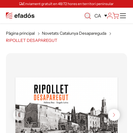
Enviament gratuït en 48/72 hores en territori peninsular
Ca
CA
Pàgina principal
Novetats Catalunya Desapareguda
RIPOLLET DESAPAREGUT