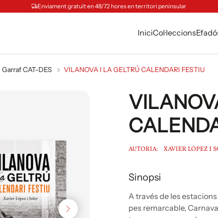
Enviament gratuït en 48/72 hores en territori peninsular
Inici
Col·leccions
Efadó
Garraf CAT-DES
VILANOVA I LA GELTRÚ CALENDARI FESTIU
VILANOVA
CALENDA
AUTORIA:
XAVIER LÓPEZ I 
Sinopsi
A través de les estacions 
pes remarcable, Carnaval i