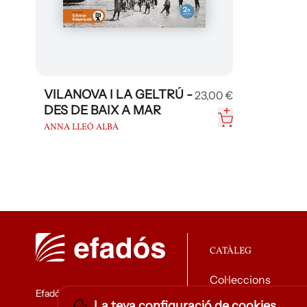
VILANOVA I LA GELTRÚ -
23,00 €
DES DE BAIX A MAR
ANNA LLEÓ ALBÀ
CATÀLEG
Col·leccions
Efadós
La teva configuració de cookies