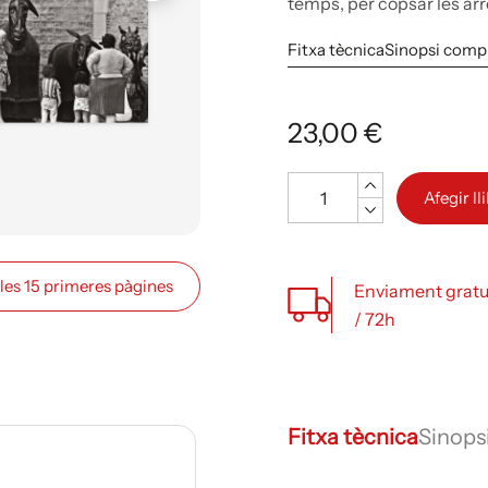
temps, per copsar les arrel
Fitxa tècnica
Sinopsi comp
23,00 €
Quantitat
Afegir ll
 les 15 primeres pàgines
Enviament gratu
/ 72h
Fitxa tècnica
Sinops