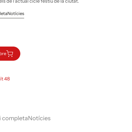
s de l’actual cicle festiu de la ciutat.
leta
Notícies
ibre
ït 48
i completa
Notícies