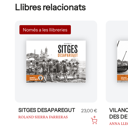
Llibres relacionats
Només a les llibreries
SITGES DESAPAREGUT
VILANO
23,00 €
DES DE
ROLAND SIERRA FARRERAS
ANNA LLE