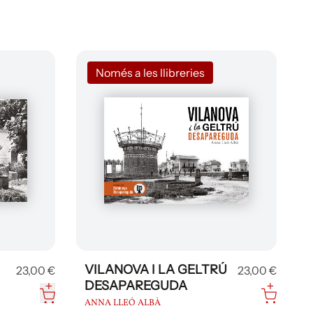
Només a les llibreries
VILANOVA I LA GELTRÚ
23,00 €
23,00 €
DESAPAREGUDA
ANNA LLEÓ ALBÀ