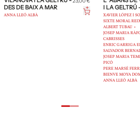
VA I LA GELTRÚ -
L`'ABANS DE VILANOV
23,00 €
 BAIX A MAR
I LA GELTRÚ - Volum II
Ó ALBÀ
XAVIER LÓPEZ I SOLER
SIXTE MORAL REIXACH
ALBERT TUBAU
JOSEP MARIA RÀFOLS
CABRISSES
ENRIC GARRIGA ELIES
SALVADOR BERNADÓ SALCEDO
JOSEP MARIA TEMBLEQUE I
PICÓ
PERE MARSÉ FERRER
BIENVE MOYA DOMÈNECH
ANNA LLEÓ ALBÀ