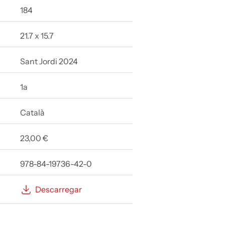
184
21.7 x 15.7
Sant Jordi 2024
1a
Català
23,00 €
978-84-19736-42-0
Descarregar