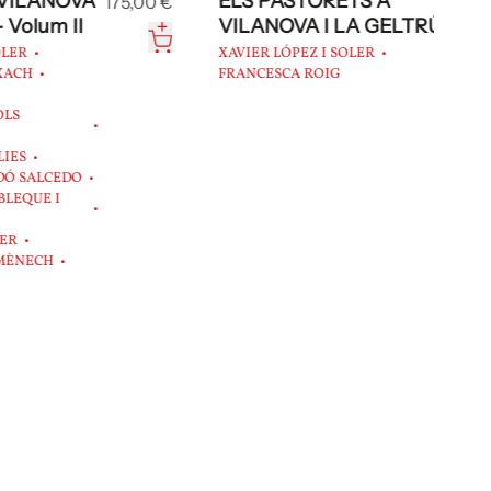
A
ELS PASTORETS A
E
175,00 €
29,60 €
VILANOVA I LA GELTRÚ
l
XAVIER LÓPEZ I SOLER
F
FRANCESCA ROIG