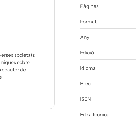
Pàgines
Format
Any
Edició
iverses societats
dèmiques sobre
Idioma
s coautor de
...
Preu
ISBN
Fitxa tècnica