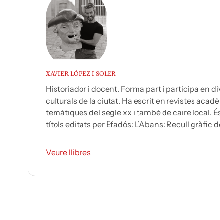
XAVIER LÓPEZ I SOLER
Historiador i docent. Forma part i participa en d
culturals de la ciutat. Ha escrit en revistes aca
temàtiques del segle xx i també de caire local. É
títols editats per Efadós: L’Abans: Recull gràfic de
Veure llibres