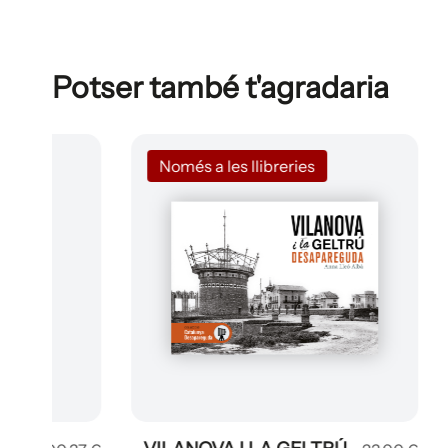
Potser també t'agradaria
Només a les llibreries