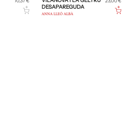
VILANOVA I LA GELTRÚ
VILANO
7 €
23,00 €
DESAPAREGUDA
DES DE
ANNA LLEÓ ALBÀ
ANNA LLE