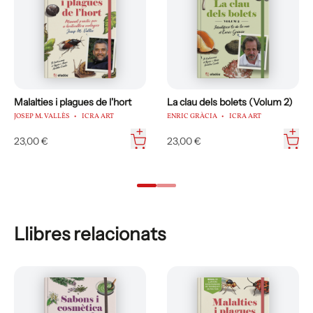
Malalties i plagues de l'hort
La clau dels bolets (Volum 2)
JOSEP M. VALLÈS
ICRA ART
ENRIC GRÀCIA
ICRA ART
23,00 €
23,00 €
Llibres relacionats