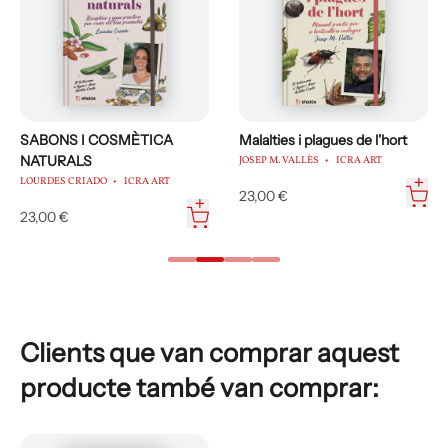
SABONS I COSMÈTICA
Malalties i plagues de l'hort
NATURALS
JOSEP M. VALLÈS
ICRA ART
LOURDES CRIADO
ICRA ART
23,00 €
23,00 €
Clients que van comprar aquest
producte també van comprar: