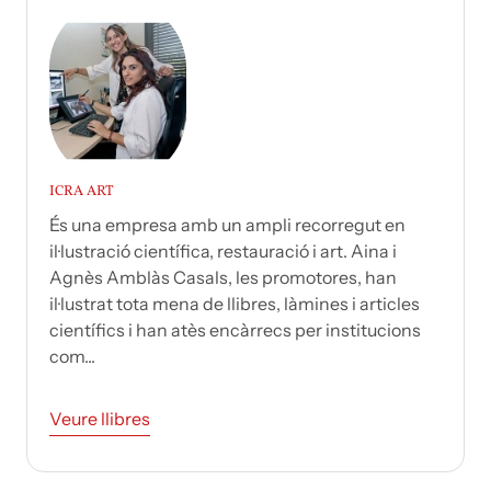
ICRA ART
És una empresa amb un ampli recorregut en
il·lustració científica, restauració i art. Aina i
Agnès Amblàs Casals, les promotores, han
il·lustrat tota mena de llibres, làmines i articles
científics i han atès encàrrecs per institucions
com...
Veure llibres