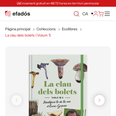
Enviament gratuït en 48/72 hores en territori peninsular
Ca
CA
Pàgina principal
Col·leccions
Ecollibres
La clau dels bolets (Volum 1)