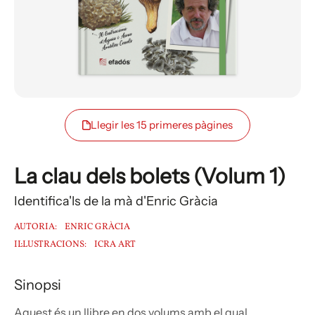
Llegir les 15 primeres pàgines
La clau dels bolets (Volum 1)
Identifica'ls de la mà d'Enric Gràcia
AUTORIA:
ENRIC GRÀCIA
IL·LUSTRACIONS:
ICRA ART
Sinopsi
Aquest és un llibre en dos volums amb el qual