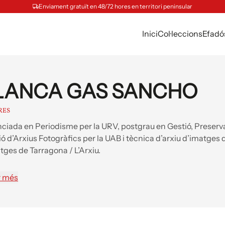
Enviament gratuït en 48/72 hores en territori peninsular
Inici
Col·leccions
Efadó
LANCA GAS SANCHO
RES
nciada en Periodisme per la URV, postgrau en Gestió, Preserva
ió d’Arxius Fotogràfics per la UAB i tècnica d’arxiu d’imatges 
tges de Tarragona / L’Arxiu.
r més