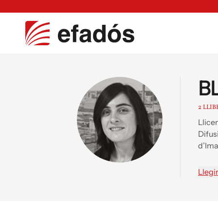
B
2 LLIB
Llice
Difus
d’Ima
Llegi