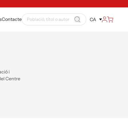
s
Contacte
CA
ció i
del Centre