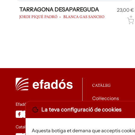
TARRAGONA DESAPAREGUDA
23,00 €
JORDI PIQUÉ PADRÓ
BLANCA GAS SANCHO
CATÀLEG
Col·leccions
Efadós
La teva configuració de cookies
Descarregar catàle
Catalunya Desapareguda
Aquesta botiga et demana que acceptis cookie