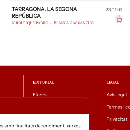
TARRAGONA. LA SEGONA
23,00 €
REPÚBLICA
JORDI PIQUÉ PADRÓ
BLANCA GAS SANCHO
EDITORIAL
LEGAL
Efadós
Avís legal
g general
Contacte
Termes i c
Distribuïdores
Privacitat
s amb finalitats de rendiment, xarxes