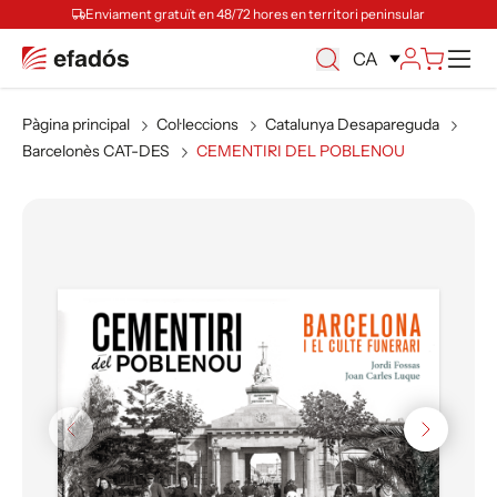
Enviament gratuït en 48/72 hores en territori peninsular
Ca
CA
Pàgina principal
Col·leccions
Catalunya Desapareguda
Barcelonès CAT-DES
CEMENTIRI DEL POBLENOU