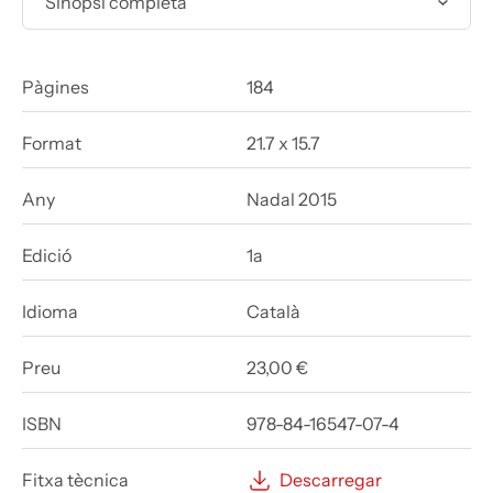
Sinopsi completa
Pàgines
184
Format
21.7 x 15.7
Any
Nadal 2015
Edició
1a
Idioma
Català
Preu
23,00 €
ISBN
978-84-16547-07-4
Fitxa tècnica
Descarregar