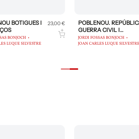
OU BOTIGUES I
POBLENOU. REPÚBLIC
23,00 €
ÇOS
GUERRA CIVIL I
POSTGUERRA
SSAS BONJOCH
JORDI FOSSAS BONJOCH
ES LUQUE SILVESTRE
JOAN CARLES LUQUE SILVESTR