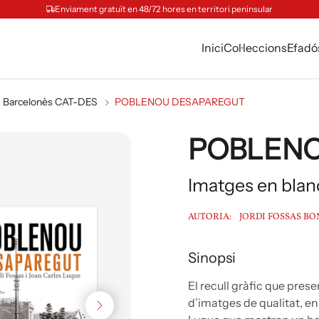
Enviament gratuït en 48/72 hores en territori peninsular
Inici
Col·leccions
Efadó
Barcelonès CAT-DES
POBLENOU DESAPAREGUT
POBLENO
Imatges en blan
AUTORIA:
JORDI FOSSAS B
Sinopsi
El recull gràfic que pre
d’imatges de qualitat, en 