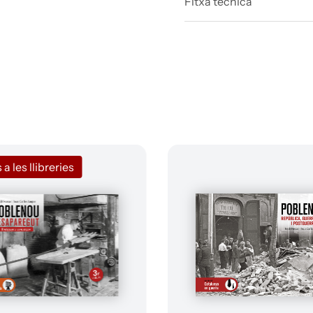
Fitxa tècnica
 les llibreries