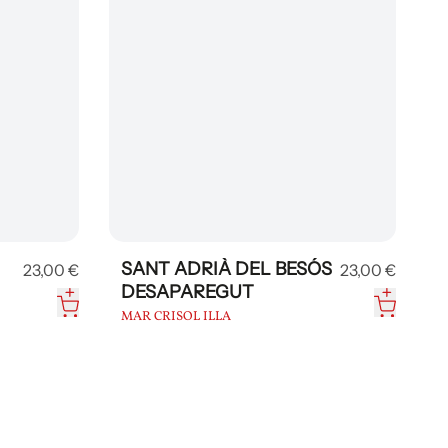
SANT ADRIÀ DEL BESÓS
23,00 €
23,00 €
DESAPAREGUT
MAR CRISOL ILLA
G