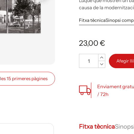
Luque que mostren un ba
causa de la modernització
Fitxa tècnica
Sinopsi comp
23,00 €
Quantitat
Afegir ll
 les 15 primeres pàgines
Enviament gratu
/ 72h
Fitxa tècnica
Sinops