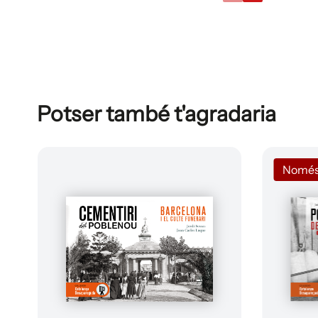
Potser també t'agradaria
Només a