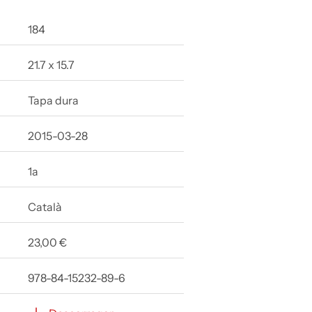
184
21.7 x 15.7
Tapa dura
2015-03-28
1a
Català
23,00 €
978-84-15232-89-6