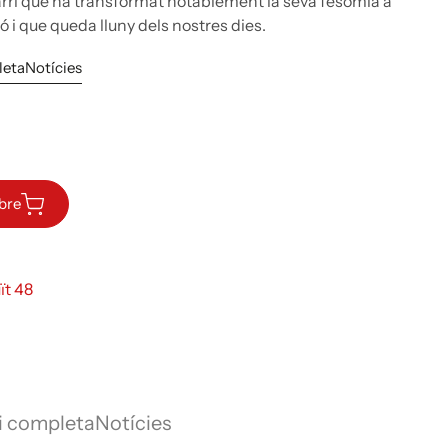
rri que ha transformat notablement la seva fesomia a
 i que queda lluny dels nostres dies.
leta
Notícies
ibre
ït 48
i completa
Notícies