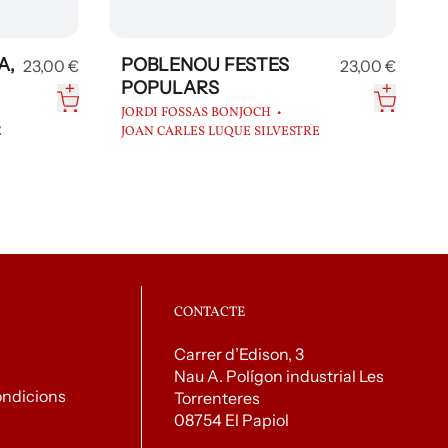
A,
POBLENOU FESTES
23,00 €
23,00 €
POPULARS
JORDI FOSSAS BONJOCH
E
JOAN CARLES LUQUE SILVESTRE
CONTACTE
Carrer d’Edison, 3
Nau A. Polígon industrial Les
ondicions
Torrenteres
08754 El Papiol