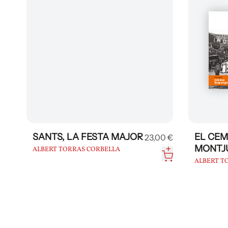
SANTS, LA FESTA MAJOR
EL CEM
0 €
23,00 €
MONTJ
ALBERT TORRAS CORBELLA
ALBERT T