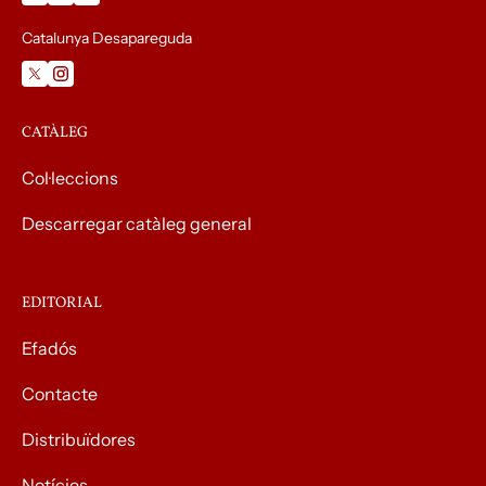
Catalunya Desapareguda
CATÀLEG
Col·leccions
Descarregar catàleg general
EDITORIAL
Efadós
Contacte
Distribuïdores
Notícies