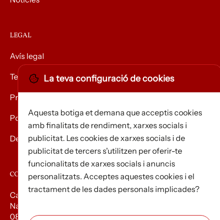
LEGAL
Avís legal
Termes i condicions
La teva configuració de cookies
Privacitat
Aquesta botiga et demana que acceptis cookies
Política de Cookies
amb finalitats de rendiment, xarxes socials i
publicitat. Les cookies de xarxes socials i de
Devolució de mercaderies
publicitat de tercers s'utilitzen per oferir-te
funcionalitats de xarxes socials i anuncis
CONTACTE
personalitzats. Acceptes aquestes cookies i el
tractament de les dades personals implicades?
Carrer d’Edison, 3
Nau A. Polígon industrial Les Torrenteres
08754 El Papiol