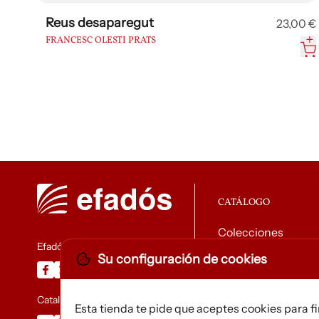
Reus desaparegut
23,00 €
FRANCESC OLESTI PRATS
CATÁLOGO
Colecciones
Efadós
Su configuración de cookies
Descargar catálog
Catalunya Desapareguda
Esta tienda te pide que aceptes cookies para f