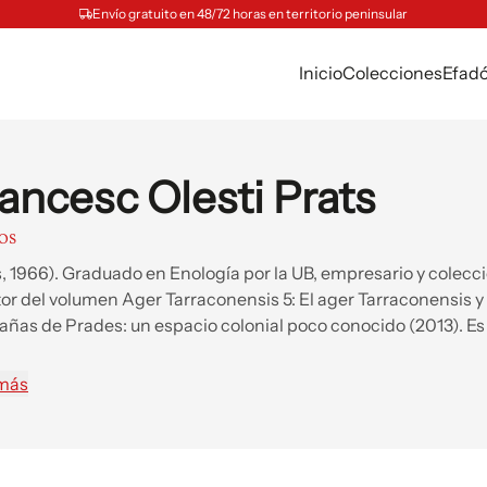
Envío gratuito en 48/72 horas en territorio peninsular
Inicio
Colecciones
Efad
ancesc Olesti Prats
ROS
, 1966). Graduado en Enología por la UB, empresario y colecci
or del volumen Ager Tarraconensis 5: El ager Tarraconensis y 
ñas de Prades: un espacio colonial poco conocido (2013). E
 Asociación Els Tamborinos de Prades y socio del centro Amic
rup Filatèlic i Col·leccionista de Reus, de los Amics del Museu
 más
 Confraria Guardadors de la Tronada de Reus, del Centre de Le
Deportiu.