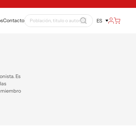
ós
Contacto
ES
onista. Es
las
s miembro
s de Reus,
 de Reus,
ctura y del