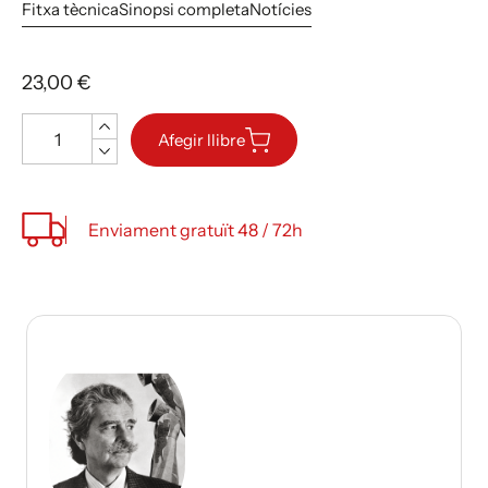
Fitxa tècnica
Sinopsi completa
Notícies
23,00 €
Quantitat
Afegir llibre
Enviament gratuït 48 / 72h