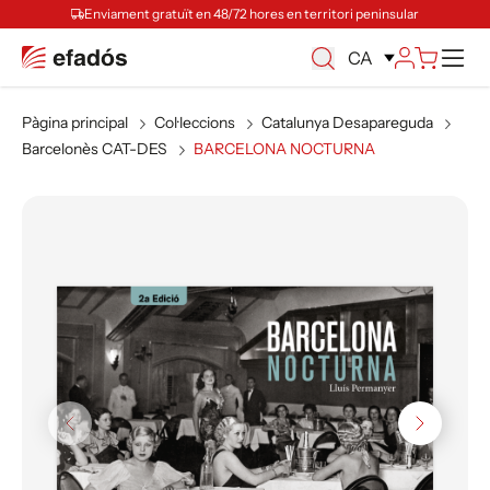
Enviament gratuït en 48/72 hores en territori peninsular
Ca
CA
Pàgina principal
Col·leccions
Catalunya Desapareguda
Barcelonès CAT-DES
BARCELONA NOCTURNA