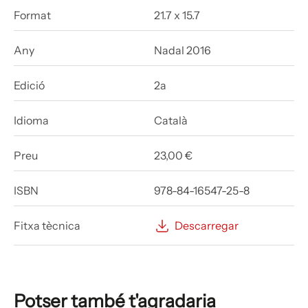
Format
21.7 x 15.7
Any
Nadal 2016
Edició
2a
Idioma
Català
Preu
23,00 €
ISBN
978-84-16547-25-8
Fitxa tècnica
Descarregar
Potser també t'agradaria