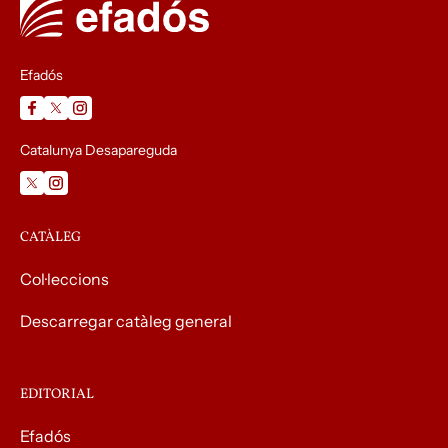
Efadós
Catalunya Desapareguda
CATÀLEG
Col·leccions
Descarregar catàleg general
EDITORIAL
Efadós