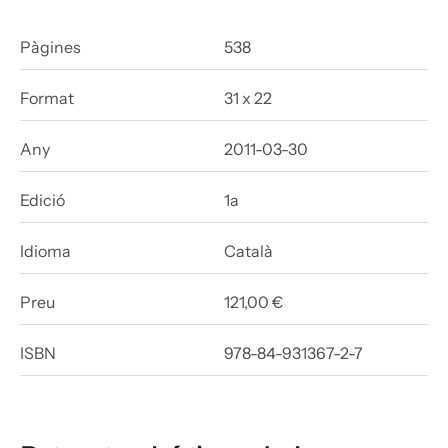
Pàgines
538
Format
31 x 22
Any
2011-03-30
Edició
1a
Idioma
Català
Preu
121,00 €
ISBN
978-84-931367-2-7